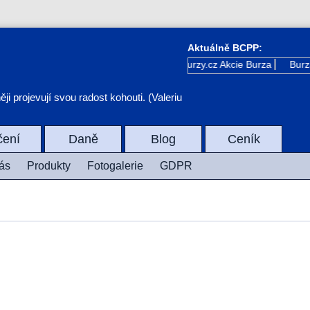
Aktuálně BCPP:
Kurzy.cz
Akcie Burza
Burza
i projevují svou radost kohouti. (Valeriu
čení
Daně
Blog
Ceník
ás
Produkty
Fotogalerie
GDPR