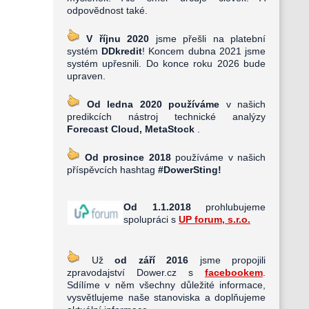
odpovědnost také.
V říjnu 2020
jsme přešli na platební
systém
DDkredit
! Koncem dubna 2021 jsme
systém upřesnili. Do konce roku 2026 bude
upraven.
Od ledna 2020 používáme
v našich
predikcích nástroj technické analýzy
Forecast Cloud, MetaStock
.
Od prosince 2018
používáme v našich
příspěvcích hashtag
#DowerSting!
Od 1.1.2018
prohlubujeme
spolupráci s
UP forum, s.r.o.
Už
od září 2016
jsme propojili
zpravodajství Dower.cz s
facebookem
.
Sdílíme v něm všechny důležité informace,
vysvětlujeme naše stanoviska a doplňujeme