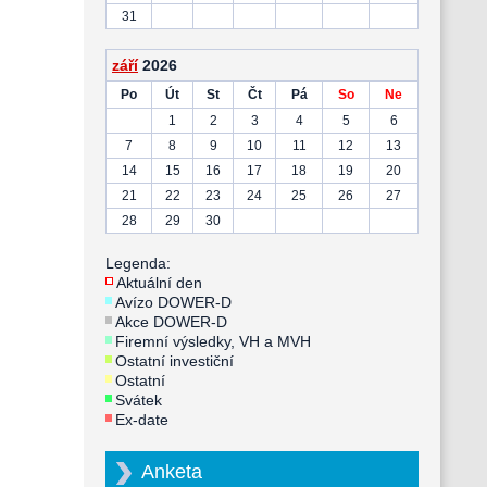
31
září
2026
Po
Út
St
Čt
Pá
So
Ne
1
2
3
4
5
6
7
8
9
10
11
12
13
14
15
16
17
18
19
20
21
22
23
24
25
26
27
28
29
30
Legenda:
Aktuální den
Avízo DOWER-D
Akce DOWER-D
Firemní výsledky, VH a MVH
Ostatní investiční
Ostatní
Svátek
Ex-date
Anketa