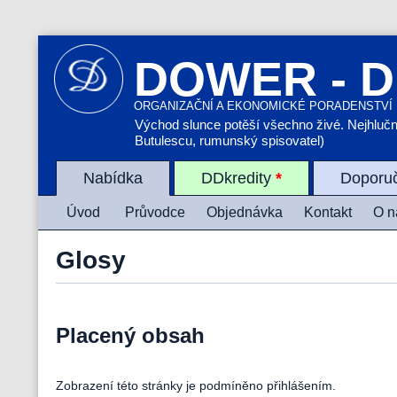
DOWER - D
ORGANIZAČNÍ A EKONOMICKÉ PORADENSTVÍ
Východ slunce potěší všechno živé. Nejhlučněj
Butulescu, rumunský spisovatel)
Nabídka
DDkredity
*
Doporu
Úvod
Průvodce
Objednávka
Kontakt
O n
Glosy
Placený obsah
Zobrazení této stránky je podmíněno přihlášením.