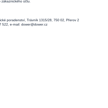
o zákaznického účtu.
ické poradenství, Trávník 1315/28, 750 02, Přerov 2
7 522, e-mail:
dower@dower.cz