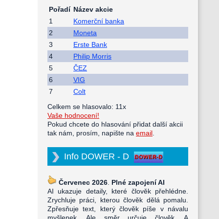
Pořadí
Název akcie
1
Komerční banka
2
Moneta
3
Erste Bank
4
Philip Morris
5
ČEZ
6
VIG
7
Colt
Celkem se hlasovalo: 11x
Vaše hodnocení!
Pokud chcete do hlasování přidat další akcii
tak nám, prosím, napište na
email
.
Info DOWER - D
Červenec 2026
.
Plné zapojení AI
AI ukazuje detaily, které člověk přehlédne.
Zrychluje práci, kterou člověk dělá pomalu.
Zpřesňuje text, který člověk píše v návalu
myšlenek. Ale směr určuje člověk. A