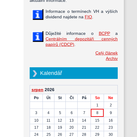
aktuální informace.
Informace o termínech VH a výších
dividend najdete na
FIO
.
Důježité informace o
BCPP
a
Centrálním depozitáři cenných
papírů (CDCP)
.
Celý článek
Archiv
Kalendář
srpen
2026
Po
Út
St
Čt
Pá
So
Ne
1
2
3
4
5
6
7
8
9
10
11
12
13
14
15
16
17
18
19
20
21
22
23
24
25
26
27
28
29
30