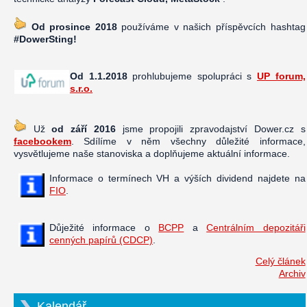
Od prosince 2018
používáme v našich příspěvcích hashtag
#DowerSting!
Od 1.1.2018
prohlubujeme spolupráci s
UP forum,
s.r.o.
Už
od září 2016
jsme propojili zpravodajství Dower.cz s
facebookem
. Sdílíme v něm všechny důležité informace,
vysvětlujeme naše stanoviska a doplňujeme aktuální informace.
Informace o termínech VH a výších dividend najdete na
FIO
.
Důježité informace o
BCPP
a
Centrálním depozitáři
cenných papírů (CDCP)
.
Celý článek
Archiv
Kalendář