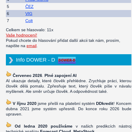
5
ČEZ
6
VIG
7
Colt
Celkem se hlasovalo: 11x
Vaše hodnocení!
Pokud chcete do hlasování přidat další akcii tak nám, prosím,
napište na
email
.
Info DOWER - D
Červenec 2026
.
Plné zapojení AI
AI ukazuje detaily, které člověk přehlédne. Zrychluje práci, kterou
člověk dělá pomalu. Zpřesňuje text, který člověk píše v návalu
myšlenek. Ale směr určuje člověk. A odpovědnost také.
V říjnu 2020
jsme přešli na platební systém
DDkredit
! Koncem
dubna 2021 jsme systém upřesnili. Do konce roku 2026 bude
upraven.
Od ledna 2020 používáme
v našich predikcích nástroj
technické analýzy
Forecast Cloud, MetaStock
.