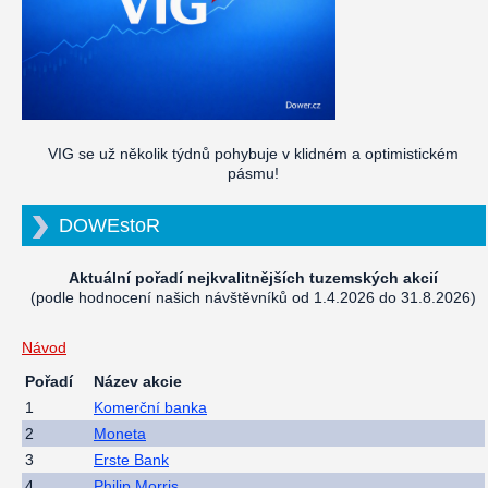
VIG se už několik týdnů pohybuje v klidném a optimistickém
pásmu!
DOWEstoR
Aktuální pořadí nejkvalitnějších tuzemských akcií
(podle hodnocení našich návštěvníků od 1.4.2026 do 31.8.2026)
Návod
Pořadí
Název akcie
1
Komerční banka
2
Moneta
3
Erste Bank
4
Philip Morris