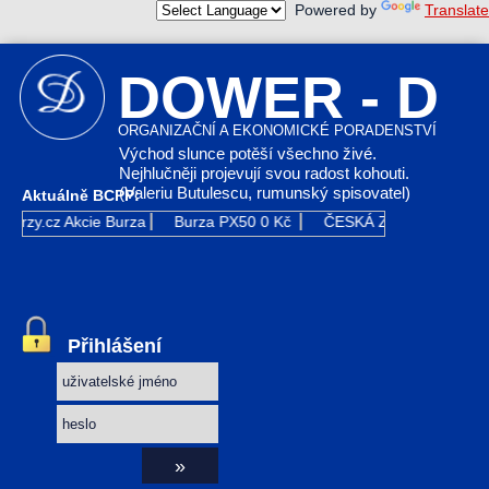
Powered by
Translate
DOWER - D
ORGANIZAČNÍ A EKONOMICKÉ PORADENSTVÍ
Východ slunce potěší všechno živé.
Nejhlučněji projevují svou radost kohouti.
(Valeriu Butulescu, rumunský spisovatel)
Aktuálně BCPP:
Kurzy.cz
Akcie Burza
Burza PX50
0 Kč
ČESKÁ ZBROJOVKA GR
Přihlášení