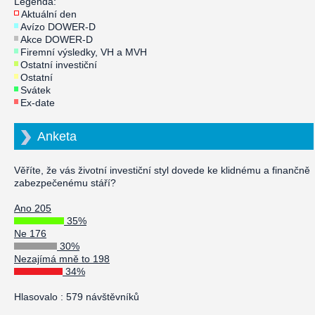
Legenda:
Aktuální den
Avízo DOWER-D
Akce DOWER-D
Firemní výsledky, VH a MVH
Ostatní investiční
Ostatní
Svátek
Ex-date
Anketa
Věříte, že vás životní investiční styl dovede ke klidnému a finančně
zabezpečenému stáří?
Ano 205
35%
Ne 176
30%
Nezajímá mně to 198
34%
Hlasovalo : 579 návštěvníků