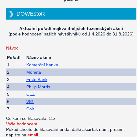
DOWEstoR
Aktuální pořadí nejkvalitnějších tuzemských akcií
(podle hodnocení našich návštěvníků od 1.4.2026 do 31.8.2026)
Návod
Pořadí
Název akcie
1
Komerční banka
2
Moneta
3
Erste Bank
4
Philip Morris
5
ČEZ
6
VIG
7
Colt
Celkem se hlasovalo: 11x
Vaše hodnocení!
Pokud chcete do hlasování přidat další akcii tak nám, prosím,
napište na
email
.