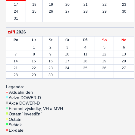
17
18
19
20
21
22
23
24
25
26
27
28
29
30
31
září
2026
Po
Út
St
Čt
Pá
So
Ne
1
2
3
4
5
6
7
8
9
10
11
12
13
14
15
16
17
18
19
20
21
22
23
24
25
26
27
28
29
30
Legenda:
Aktuální den
Avízo DOWER-D
Akce DOWER-D
Firemní výsledky, VH a MVH
Ostatní investiční
Ostatní
Svátek
Ex-date