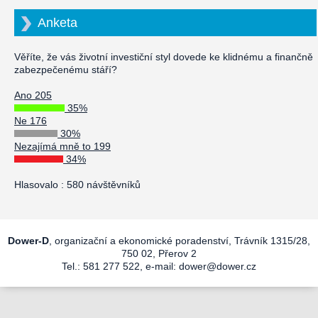
Anketa
Věříte, že vás životní investiční styl dovede ke klidnému a finančně
zabezpečenému stáří?
Ano 205
35%
Ne 176
30%
Nezajímá mně to 199
34%
Hlasovalo : 580 návštěvníků
Dower-D
, organizační a ekonomické poradenství, Trávník 1315/28,
750 02, Přerov 2
Tel.: 581 277 522, e-mail:
dower@dower.cz