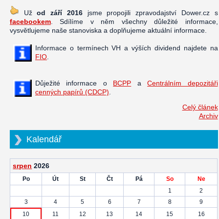
Už
od září 2016
jsme propojili zpravodajství Dower.cz s
facebookem
. Sdílíme v něm všechny důležité informace,
vysvětlujeme naše stanoviska a doplňujeme aktuální informace.
Informace o termínech VH a výších dividend najdete na
FIO
.
Důježité informace o
BCPP
a
Centrálním depozitáři
cenných papírů (CDCP)
.
Celý článek
Archiv
Kalendář
srpen
2026
Po
Út
St
Čt
Pá
So
Ne
1
2
3
4
5
6
7
8
9
10
11
12
13
14
15
16