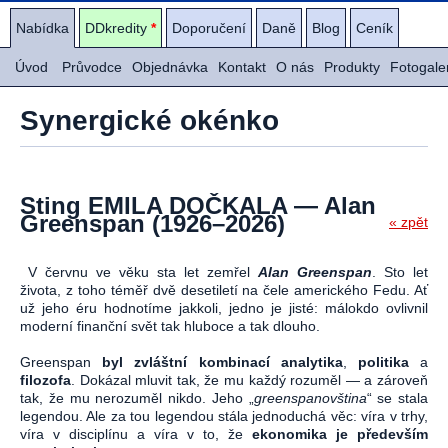
Nabídka
DDkredity
*
Doporučení
Daně
Blog
Ceník
Úvod
Průvodce
Objednávka
Kontakt
O nás
Produkty
Fotogale
Synergické okénko
Sting EMILA DOČKALA — Alan
Greenspan (1926–2026)
« zpět
V červnu ve věku sta let zemřel
Alan Greenspan
. Sto let
života, z toho téměř dvě desetiletí na čele amerického Fedu. Ať
už jeho éru hodnotíme jakkoli, jedno je jisté: málokdo ovlivnil
moderní finanční svět tak hluboce a tak dlouho.
Greenspan
byl zvláštní kombinací analytika
,
politika
a
filozofa
. Dokázal mluvit tak, že mu každý rozuměl — a zároveň
tak, že mu nerozuměl nikdo. Jeho „
greenspanovština
“ se stala
legendou. Ale za tou legendou stála jednoduchá věc: víra v trhy,
víra v disciplínu a víra v to, že
ekonomika je především