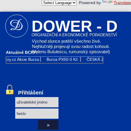
Powered by
Translate
DOWER - D
ORGANIZAČNÍ A EKONOMICKÉ PORADENSTVÍ
Východ slunce potěší všechno živé.
Nejhlučněji projevují svou radost kohouti.
(Valeriu Butulescu, rumunský spisovatel)
Aktuálně BCPP:
Kurzy.cz
Akcie Burza
Burza PX50
0 Kč
ČESKÁ ZBROJOVKA GR
Přihlášení