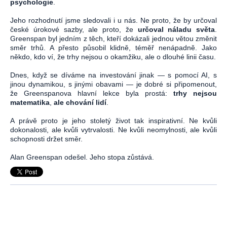
psychologie
.
Jeho rozhodnutí jsme sledovali i u nás. Ne proto, že by určoval
české úrokové sazby, ale proto, že
určoval náladu světa
.
Greenspan byl jedním z těch, kteří dokázali jednou větou změnit
směr trhů. A přesto působil klidně, téměř nenápadně. Jako
někdo, kdo ví, že trhy nejsou o okamžiku, ale o dlouhé linii času.
Dnes, když se díváme na investování jinak — s pomocí AI, s
jinou dynamikou, s jinými obavami — je dobré si připomenout,
že Greenspanova hlavní lekce byla prostá:
trhy nejsou
matematika
,
ale chování lidí
.
A právě proto je jeho stoletý život tak inspirativní. Ne kvůli
dokonalosti, ale kvůli vytrvalosti. Ne kvůli neomylnosti, ale kvůli
schopnosti držet směr.
Alan Greenspan odešel. Jeho stopa zůstává.