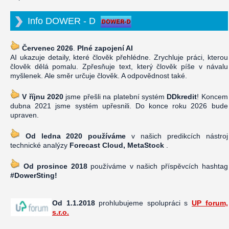
Info DOWER - D
Červenec 2026
.
Plné zapojení AI
AI ukazuje detaily, které člověk přehlédne. Zrychluje práci, kterou
člověk dělá pomalu. Zpřesňuje text, který člověk píše v návalu
myšlenek. Ale směr určuje člověk. A odpovědnost také.
V říjnu 2020
jsme přešli na platební systém
DDkredit
! Koncem
dubna 2021 jsme systém upřesnili. Do konce roku 2026 bude
upraven.
Od ledna 2020 používáme
v našich predikcích nástroj
technické analýzy
Forecast Cloud, MetaStock
.
Od prosince 2018
používáme v našich příspěvcích hashtag
#DowerSting!
Od 1.1.2018
prohlubujeme spolupráci s
UP forum,
s.r.o.