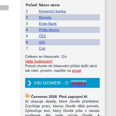
Pořadí
Název akcie
1
Komerční banka
2
Moneta
3
Erste Bank
4
Philip Morris
5
ČEZ
6
VIG
7
Colt
Celkem se hlasovalo: 11x
Vaše hodnocení!
Pokud chcete do hlasování přidat další akcii
tak nám, prosím, napište na
email
.
Info DOWER - D
Červenec 2026
.
Plné zapojení AI
AI ukazuje detaily, které člověk přehlédne.
Zrychluje práci, kterou člověk dělá pomalu.
Zpřesňuje text, který člověk píše v návalu
myšlenek. Ale směr určuje člověk. A