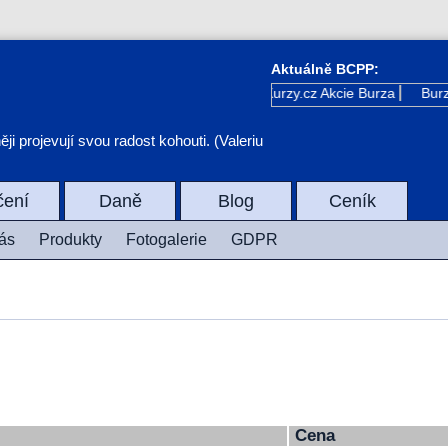
Aktuálně BCPP:
Kurzy.cz
Akcie Burza
Burza
i projevují svou radost kohouti. (Valeriu
čení
Daně
Blog
Ceník
ás
Produkty
Fotogalerie
GDPR
Cena