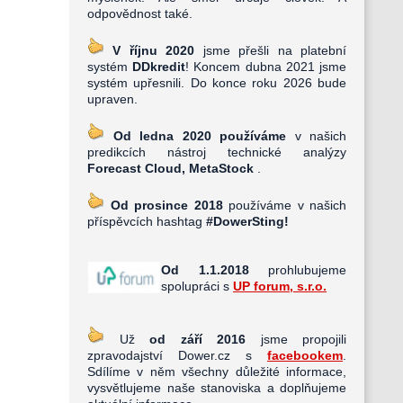
odpovědnost také.
V říjnu 2020
jsme přešli na platební
systém
DDkredit
! Koncem dubna 2021 jsme
systém upřesnili. Do konce roku 2026 bude
upraven.
Od ledna 2020 používáme
v našich
predikcích nástroj technické analýzy
Forecast Cloud, MetaStock
.
Od prosince 2018
používáme v našich
příspěvcích hashtag
#DowerSting!
Od 1.1.2018
prohlubujeme
spolupráci s
UP forum, s.r.o.
Už
od září 2016
jsme propojili
zpravodajství Dower.cz s
facebookem
.
Sdílíme v něm všechny důležité informace,
vysvětlujeme naše stanoviska a doplňujeme