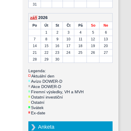
31
září
2026
Po
Út
St
Čt
Pá
So
Ne
1
2
3
4
5
6
7
8
9
10
11
12
13
14
15
16
17
18
19
20
21
22
23
24
25
26
27
28
29
30
Legenda:
Aktuální den
Avízo DOWER-D
Akce DOWER-D
Firemní výsledky, VH a MVH
Ostatní investiční
Ostatní
Svátek
Ex-date
Anketa