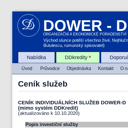
DOWER - D
ORGANIZAČNÍ A EKONOMICKÉ PORADENSTVÍ
Východ slunce potěší všechno živé. Nejhlučněj
Butulescu, rumunský spisovatel)
Nabídka
DDkredity
*
Doporu
Úvod
Průvodce
Objednávka
Kontakt
O n
Ceník služeb
CENÍK INDIVIDUÁLNÍCH SLUŽEB DOWER-D
(mimo systém DDKredit)
(aktualizováno k 10.10.2020)
Popis investiční služby