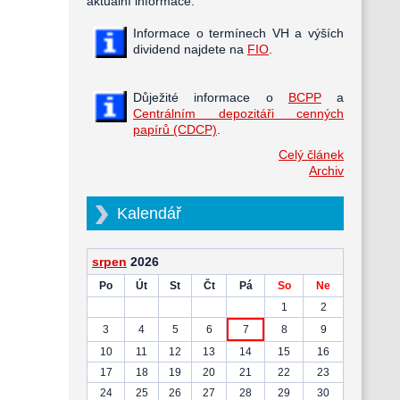
aktuální informace.
Informace o termínech VH a výších
dividend najdete na
FIO
.
Důježité informace o
BCPP
a
Centrálním depozitáři cenných
papírů (CDCP)
.
Celý článek
Archiv
Kalendář
srpen
2026
Po
Út
St
Čt
Pá
So
Ne
1
2
3
4
5
6
7
8
9
10
11
12
13
14
15
16
17
18
19
20
21
22
23
24
25
26
27
28
29
30