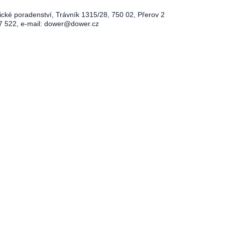
ické poradenství, Trávník 1315/28, 750 02, Přerov 2
7 522, e-mail:
dower@dower.cz