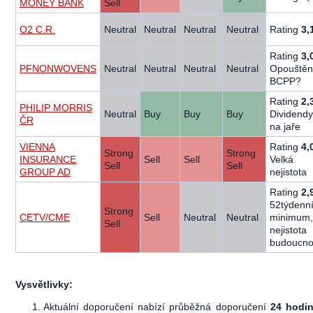
MONEY BANK
Sell
O2 C.R.
Neutral
Neutral
Neutral
Neutral
Rating
3,
Rating
3,
PFNONWOVENS
Neutral
Neutral
Neutral
Neutral
Opouštěn
BCPP?
Rating
2,
PHILIP MORRIS
Neutral
Buy
Buy
Buy
Dividendy
ČR
na jaře
VIENNA
Rating
4,
Strong
Strong
INSURANCE
Sell
Sell
Velká
Sell
Sell
GROUP AD
nejistota
Rating
2,
52týdenn
Strong
CETV/CME
Sell
Neutral
Neutral
minimum,
Sell
nejistota
budoucno
Vysvětlivky:
Aktuální doporučení nabízí průběžná doporučení
24 hodin