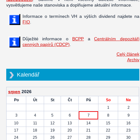
vysvětlujeme naše stanoviska a doplňujeme aktuální informace.
Informace o termínech VH a výších dividend najdete na
FIO
.
Důježité informace o
BCPP
a
Centrálním depozitáři
cenných papírů (CDCP)
.
Celý článek
Archiv
Kalendář
srpen
2026
Po
Út
St
Čt
Pá
So
Ne
1
2
3
4
5
6
7
8
9
10
11
12
13
14
15
16
17
18
19
20
21
22
23
24
25
26
27
28
29
30