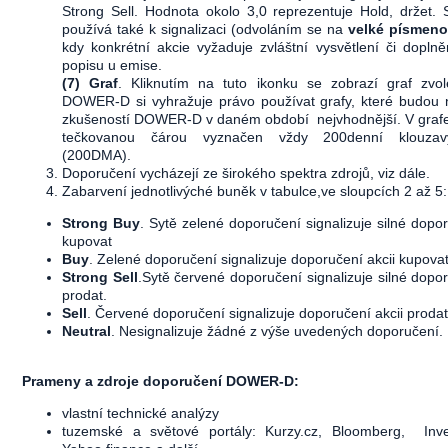
Strong Sell. Hodnota okolo 3,0 reprezentuje Hold, držet.
používá také k signalizaci (odvoláním se na
velké písmeno
kdy konkrétní akcie vyžaduje zvláštní vysvětlení či dopln
popisu u emise.
(7) Graf
. Kliknutím na tuto ikonku se zobrazí graf zvol
DOWER-D si vyhražuje právo používat grafy, které budou 
zkušeností DOWER-D v daném období nejvhodnější. V grafec
tečkovanou čárou vyznačen vždy 200denní klouza
(200DMA).
Doporučení vycházejí ze širokého spektra zdrojů, viz dále.
Zabarvení jednotlivýché buněk v tabulce,ve sloupcích 2 až 5:
Strong Buy
. Sytě zelené doporučení signalizuje silné dopor
kupovat
Buy
. Zelené doporučení signalizuje doporučení akcii kupovat
Strong Sell
.Sytě červené doporučení signalizuje silné dopor
prodat.
Sell
. Červené doporučení signalizuje doporučení akcii prodat
Neutral
. Nesignalizuje žádné z výše uvedených doporučení.
Prameny a zdroje doporučení DOWER-D:
vlastní technické analýzy
tuzemské a světové portály: Kurzy.cz, Bloomberg, Inve