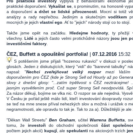
Pro praktické investory
vyplývá z behaviorální ekonomie je
praktické doporučení.
Vykašlat se
, s prominutím, na honosně vypa
a doporučení
a držet se lidské přirozenosti
. Mocní si totiž vě
analýzy a rady nepřečtou. Jediným a skutečným
vodítkem
p
mocných je jejich
vlastní ego
. Ať to "jejich" národy stojí co to stojí.
Takže jsme opět na začátku.
Hledejme hodnoty
, ty přežijí
všechny.
Lidé
a jejich často velmi protichůdné názory
jsou jen po
investičními faktory
.
ČEZ, Buffett a opouštění portfolia!
|
07.12.2016
15:32
S potěšením jsme přijali "hozenou rukavici" v diskuzi v posl
glosách. Jeden z diskutujících, který "vidí" do "barevné tabulky" n
napsal: "
Nechci zveřejňovat velký rozpor
mezi Vaším a
doporučením pro ČEZ (kde je Strong Sell od Hourly až po Genera
slovy z dnešní glosy: "...zatím trpělivost s ČEZ neztrácejme! 
jasným vysvětlením proč. Což super Strong Sell neodpovídá. Sp
Za názor děkuji, bojíme se vlka nic. O rozpor se ale nejedná. Vysvě
V Česku je pořád ještě málo lidí, kteří investování doopravdy rozu
se teď na mne snese příval nehezkých slov a možná i urážek o mé
negramotnosti, ale opravdu to tak je. Tak to za a). Důležitější je ale 
"Děkan Wall Streetu"
Ben Graham
, učitel
Warrena Buffetta
, sv
tomu, že
investoři
do obchodní společnosti
část společnos
počtem jejich akcií)
kupují
, ale
spekulanti
na akciových trzích
je