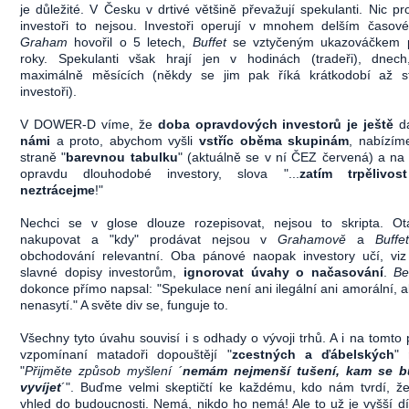
je důležité. V Česku v drtivé většině převažují spekulanti. Nic pro
investoři to nejsou. Investoři operují v mnohem delším časov
Graham
hovořil o 5 letech,
Buffet
se vztyčeným ukazováčkem p
roky. Spekulanti však hrají jen v hodinách (tradeři), dnech
maximálně měsících (někdy se jim pak říká krátkodobí až s
investoři).
V DOWER-D víme, že
doba opravdových investorů je ještě
d
námi
a proto, abychom vyšli
vstříc oběma skupinám
, nabízím
straně "
barevnou tabulku
" (aktuálně se v ní ČEZ červená) a na
opravdu dlouhodobé investory, slova "...
zatím trpělivo
neztrácejme
!"
Nechci se v glose dlouze rozepisovat, nejsou to skripta. Ot
nakupovat a "kdy" prodávat nejsou v
Grahamově
a
Buffe
obchodování relevantní. Oba pánové naopak investory učí, viz 
slavné dopisy investorům,
ignorovat úvahy o načasování
.
B
dokonce přímo napsal: "Spekulace není ani ilegální ani amorální, a
nenasytí." A světe div se, funguje to.
Všechny tyto úvahu souvisí i s odhady o vývoji trhů. A i na tomto 
vzpomínaní matadoři dopouštějí "
zcestných a ďábelských
"
"
Přijměte způsob myšlení ´
nemám nejmenší tušení, kam se b
vyvíjet
´". Buďme velmi skeptičtí ke každému, kdo nám tvrdí, ž
vhled do budoucnosti. Nemá, nikdo ho nemá! Ale to už je vyšší dí