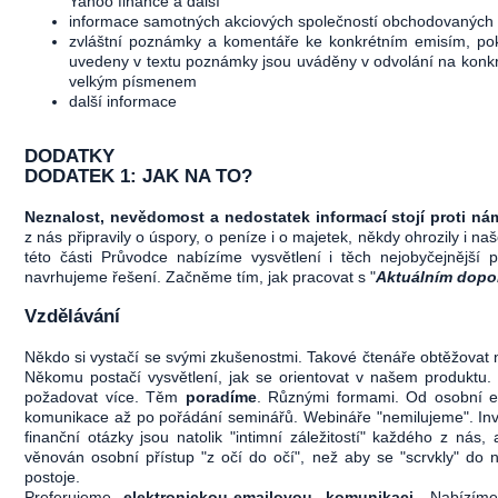
Yahoo finance a další
informace samotných akciových společností obchodovanýc
zvláštní poznámky a komentáře ke konkrétním emisím, po
uvedeny v textu poznámky jsou uváděny v odvolání na konk
velkým písmenem
další informace
DODATKY
DODATEK 1: JAK NA TO?
Neznalost, nevědomost a nedostatek informací stojí proti ná
z nás připravily o úspory, o peníze i o majetek, někdy ohrozily i na
této části Průvodce nabízíme vysvětlení i těch nejobyčejnější 
navrhujeme řešení. Začněme tím, jak pracovat s "
Aktuálním dopo
Vzdělávání
Někdo si vystačí se svými zkušenostmi. Takové čtenáře obtěžova
Někomu postačí vysvětlení, jak se orientovat v našem produktu.
požadovat více. Těm
poradíme
. Různými formami. Od osobní el
komunikace až po pořádání seminářů. Webináře "nemilujeme". Inv
finanční otázky jsou natolik "intimní záležitostí" každého z nás, 
věnován osobní přístup "z očí do očí", než aby se "scrvkly" do
postoje.
Preferujeme
elektronickou-emailovou komunikaci
. Nabízím