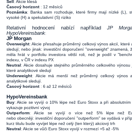
Sell
: Akcie klesá
Časový horizont
: 12 měsíců
Poznámka
: Banka sam rozhoduje, které firmy mají nízké (L), s
vysoké (H) a spekulativní (S) riziko
Relativní hodnocení nabízí například
JP Morg
HypoVereinsbank
:
JP Morgan
Overweight
: Akcie přesahuje průměrný celkový výnos akcií, které 
sledují; nebo jinak: investiční doporučení "overweight" znamená, 
měla hrát v portfoliu investora větší roli, než je podíl v "ben
indexu, v ČR v indexu PX
Neutral
: Akcie dosahuje stejného průměrného celkového výnosu j
které analytikové sledují
Underweight
: Akcie má menší než průměrný celkový výnos ak
analytikové sledují.
Časový horizont
: 6 až 12 měsíců
HypoVereinsbank
Buy
: Akcie se vyvíjí o 10% lépe než Euro Stoxx a při absolutní
vykazuje pozitivní vývoj
Outperform
: Akcie se vyvíjí o více než 5% lépe než Eu
nebo obecněji: investiční doporučení "outperform" se vydává v pří
kurz titulu bude vyvíjet lépe než celý (ten který) akciový trh
Neutral
: Akcie se vůči Euro Stoxx vyvíjí v rozmezí +5 až -5%