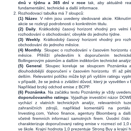
dnů v týdnu a 365 dní v roce
tak, aby aktuálně re
fundamentální, technické a další informace.
Rozhodovací tabulka má 7 sloupců:
(1) Název
. V něm jsou uvedeny sledované akcie. Kliknutí
akcie se rozkryjí podrobnosti o konkrétním titulu.
(2) Daily
. Krátkodobý časový horizont vhodný pro velmi 
rozhodování o obchodování; obvykle do jednoho týdne.
(3) Weekly
. Krátkodobý časový horizont vhodný pro roz
obchodování do jednoho měsíce.
(4) Monthly
. Sloupec o rozhodování v časovém horizontu 
měsíce. Přihĺíží především k doporučením technické
Bollingerovým pásmům a dalším indiktorům technické analýz
(5) General
. Sloupec koreluje se sloupcem Poznámka a
dlouhodobější doporučení v časovém horizontu tří až pět
delším. Relevantní políčko může být při vyšším ratingu vypl
v případě, že se jedná o zvláštní důvod, který je vysvětlen 
Například brzký odchod emise z BCPP.
(6) Poznámka
. Na začátku textu Poznámky je vždy uvede
doporučovaného ratingu
. Vyjadřuje investiční názor DOW
vychází z vlatních technických analýz, relevantních tu
zahraničních zdrojů, například komentářů na portálu
Investing.com, Yahoo finance, agentury Bloomberg a další
včetně firemních informací samotných firem. Úvodní čísl
charakterizuje doporučovaný rating emise v rozmezí od 1,0 
ve škole. Krajní hodnota 1,0 prezentuje Strong Buy a krajní 