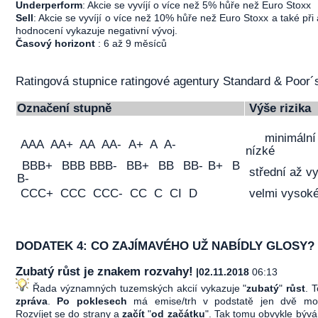
Underperform
: Akcie se vyvíjí o více než 5% hůře než Euro Stoxx
Sell
: Akcie se vyvíjí o více než 10% hůře než Euro Stoxx a také při
hodnocení vykazuje negativní vývoj.
Časový horizont
: 6 až 9 měsíců
Ratingová stupnice ratingové agentury Standard & Poor´
Označení stupně
Výše rizika
minimáln
AAA AA+ AA AA- A+ A A-
nízké
BBB+ BBB BBB- BB+ BB BB- B+ B
střední až v
B-
CCC+ CCC CCC- CC C CI D
velmi vysok
DODATEK 4: CO ZAJÍMAVÉHO UŽ NABÍDLY GLOSY?
Zubatý růst je znakem rozvahy!
|02.11.2018
06:13
Řada významných tuzemských akcií vykazuje "
zubatý
"
růst
. 
zpráva
.
Po poklesech
má emise/trh v podstatě jen dvě mož
Rozvíjet se do strany a
začít
"
od začátku
". Tak tomu obvykle bývá