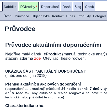
Nabídka
DDkredity
*
Doporučení
Daně
Blog
Ceník
Úvod
Průvodce
Objednávka
Kontakt
O nás
Produkty
Fotogale
Průvodce
Průvodce aktuálními doporučeními
Nejdříve malý dárek,
eProdukt
(manuál technické analý
stažení zdarma
zde
Otevírací heslo "dower"
.
UKÁZKA ČÁSTI "AKTUÁLNÍ DOPORUČENÍ"
(nabízeno od října 2018)
Přehled aktuálních akciových doporučení
(doporučení se aktualizují průběžně
24 hodin denně, 7 dnů v t
dní v roce
tak, aby aktuálně a reálně reagovala na nové fund
technické nebo jiné důležité informace
)
Charakteristika trhu: