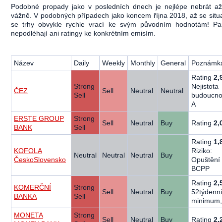
Podobné propady jako v posledních dnech je nejlépe nebrát až
vážně. V podobných případech jako koncem října 2018, až se situa
se trhy obvykle rychle vrací ke svým původním hodnotám! Pa
nepodléhají ani ratingy ke konkrétním emisím.
Název
Daily
Weekly
Monthly
General
Poznámk
Rating
2,
Strong
Nejistota
ČEZ
Sell
Neutral
Neutral
Sell
budoucnos
A
ERSTE GROUP
Strong
Sell
Neutral
Buy
Rating
2,
BANK
Sell
Rating
1,
KOFOLA
Riziko:
Neutral
Neutral
Neutral
Buy
ČeskoSlovensko
Opuštění
BCPP
Rating
2,
KOMERČNÍ
Strong
Sell
Neutral
Buy
52týdenn
BANKA
Sell
minimum,
MONETA
Strong
Sell
Neutral
Buy
Rating
2,