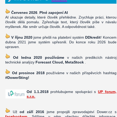
Červenec 2026
.
Plné zapojení AI
AI ukazuje detaily, které člověk přehlédne. Zrychluje práci, kterou
člověk dělá pomalu. Zpřesňuje text, který člověk píše v návalu
myšlenek. Ale směr určuje člověk. A odpovědnost také.
V říjnu 2020
jsme přešli na platební systém
DDkredit
! Koncem
dubna 2021 jsme systém upřesnili. Do konce roku 2026 bude
upraven.
Od ledna 2020 používáme
v našich predikcích nástroj
technické analýzy
Forecast Cloud, MetaStock
.
Od prosince 2018
používáme v našich příspěvcích hashtag
#DowerSting!
Od 1.1.2018
prohlubujeme spolupráci s
UP forum,
s.r.o.
Už
od září 2016
jsme propojili zpravodajství Dower.cz s
facebookem
. Sdílíme v něm všechny důležité informace,