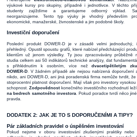
výukové kursy pro skupiny, případně i jednotlivce. V těchto př
studenty zajíždíme a garantujeme odborný výklad. S
neorganizujeme. Tento typ výuky je vhodný především pr
ekonomické, manažerské, živnostenské a jim podobné školy.
Investiční doporučení
Poslední produkt DOWER-D je v zásadě velmi jednoduchý, in
přehledný. Opustil spoustu grafů, které nabízel předcházející produ
klientům už jenom výsledky. Ty jsou zpracovávány průběžně 
studia celkem asi 50 indikátorů technické analýzy, dat fundamentá
s přihlédnutím k osobním, více než
dvacetipětiletým zk
DOWER-D
. V žádném případě ale nejsou nabízená doporučení a
nikdo, ani DOWER-D, ani jiná poradenská firma nemůže tvrdit, že
stoprocentní platnost doporučení. Mají však pro investory vysokou
schopnost.
Zodpovědnost
konečného investičního rozhodnutí lež
na bedrech samotného investora
. Pokud poradce tvrdí něco jiné
pravda.
DODATEK 2: JAK JE TO S DOPORUČENÍMI A TIPY?
Pár základních pravidel o úspěšném investování
Pokud nejsme v oboru investování zkušenými praktiky nebo 