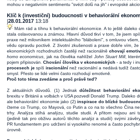
mohou v negativním sentimentu "svézt dolů na jih" i evropské akcio
Klíč k (investiční) budoucnosti v behaviorální ekono
|
28.01.2017
13:18
Mám rád a tíhnu k behaviorální ekonomice. A to ještě daleko 
stala oslavovanou a známou. Hlavní důvod tkví v tom, že jsem sp
praxe než milovníkem intelektuálního "blábolení", s omluvou všem, k
vědu opravdu poctivě. Z životní zkušenosti a praxe dobře vím, ž
ekonomických rozhodnutích častěji než racionálně
chovají emoti
homo economicus
, jak na člověka nahlížel
John Stuart Mill
, které
pojem připisován.
Chování člověka v ekonomických
- a tedy i in
procesech je
spíš
iracionální
než racionální a nedává tudíž čast
smysl. Přesto se lidé velmi často rozhodují emotivně.
Proč toto téma zvedáme a proč právě teď?
Z aktuálních důvodů. (1) Jednak
důležitost behaviorální ek
brexitu v Británii a volbách v USA pozvedl Donald Trump. Daleko důl
ale behaviorální ekonomie jako (2)
inspirace do blízké budoucn
čteme co Trump, co Mayová, co Putin a co na to všechno Čína ne
trhy. Analýza stíhá analýzu, studie studii. A přitom nejsou ani t
(jedině tak pro obživu autorů těchto analýz a studií) svými závěry
PR fundamentem pro udržení si vysokého renomé a často pochyb
úrovně.