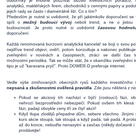
odborníky je vhodné používat služeb investičních poradců, 
analytiků, makléřských firem, obchodníků s cennými papíry a pod
jejich rady se často i diametrálně liší. Co s tím?
Především je nutné si uvědomit, že při jakémkoliv doporučení se
spíš o
možný budoucí vývoj
neboli trend, a ne o jistou 
budoucnosti. Je proto nutné si uvědomit
časovou hodnot
doporučení.
Každá renomovaná burzovní analytická kancelář se bojí o svou po
nejdříve trend objeví, ověří, potom konzultuje a nakonec publikuje.
zveřejnění v novinách a časopisech, ztrácí se další čas t
možnostmi periodika. Tak se může stát, že v okamžiku zveřejnění i
tipu je už "karavana pryč". Proto DOWER-D preferuje internet.
Vedle výše zmiňovaných obecných rysů každého investičního ti
nepsaná a zkušenostmi ověřená pravidla
. Zde jsou některá z ni
Pokud se akciový trh nachází v býčí (rostoucí) fázi, o
nehrozí bezprostřední nebezpečí. Pokud ovšem trh klesá
fázi, padají obvykle ceny tří ze čtyř akcií!
Když tlupa zlodějů přepadne dům, sebere všechno. Jinými 
kurs akcie stoupá, tak stoupá a když padá, tak padá. A proto
až do konce, nebuďte nenasytní a zavčas (někdy dočasně i 
prodávejte!