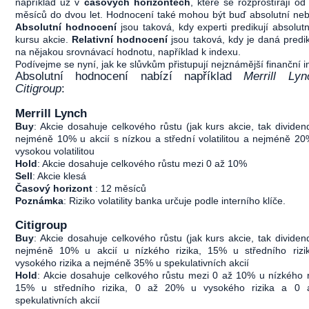
například už v
časových horizontech
, které se rozprostírají od
měsíců do dvou let. Hodnocení také mohou být buď absolutní nebo
Absolutní hodnocení
jsou taková, kdy experti predikují absolutn
kursu akcie.
Relativní hodnocení
jsou taková, kdy je daná predi
na nějakou srovnávací hodnotu, například k indexu.
Podívejme se nyní, jak ke slůvkům přistupují nejznámější finanční i
Absolutní hodnocení nabízí například
Merrill L
Citigroup
:
Merrill Lynch
Buy
: Akcie dosahuje celkového růstu (jak kurs akcie, tak dividen
nejméně 10% u akcií s nízkou a střední volatilitou a nejméně 20
vysokou volatilitou
Hold
: Akcie dosahuje celkového růstu mezi 0 až 10%
Sell
: Akcie klesá
Časový horizont
: 12 měsíců
Poznámka
: Riziko volatility banka určuje podle interního klíče.
Citigroup
Buy
: Akcie dosahuje celkového růstu (jak kurs akcie, tak dividen
nejméně 10% u akcií u nízkého rizika, 15% u středního riz
vysokého rizika a nejméně 35% u spekulativních akcií
Hold
: Akcie dosahuje celkového růstu mezi 0 až 10% u nízkého r
15% u středního rizika, 0 až 20% u vysokého rizika a 0
spekulativních akcií