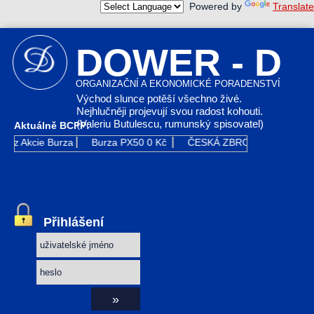
Powered by
Translate
DOWER - D
ORGANIZAČNÍ A EKONOMICKÉ PORADENSTVÍ
Východ slunce potěší všechno živé.
Nejhlučněji projevují svou radost kohouti.
(Valeriu Butulescu, rumunský spisovatel)
Aktuálně BCPP:
z
Akcie Burza
Burza PX50
0 Kč
ČESKÁ ZBROJOVKA GR
0 Kč
Přihlášení