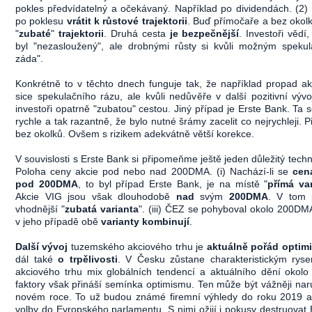
pokles předvídatelný a očekávaný. Například po dividendách. (2)
po poklesu
vrátit k růstové trajektorii
. Buď přímočaře a bez oko
"
zubaté
"
trajektorii
. Druhá cesta
je bezpečnější
. Investoři vědí
byl "nezasloužený", ale drobnými růsty si kvůli možným spekula
záda".
Konkrétně to v těchto dnech funguje tak, že například propad ak
sice spekulačního rázu, ale kvůli nedůvěře v další pozitivní vývo
investoři opatrně "zubatou" cestou. Jiný případ je Erste Bank. Ta 
rychle a tak razantně, že bylo nutné šrámy zacelit co nejrychleji. 
bez okolků. Ovšem s rizikem adekvátně větší korekce.
V souvislosti s Erste Bank si připomeňme ještě jeden důležitý techni
Poloha ceny akcie pod nebo nad 200DMA. (i) Nachází-li se
cen
pod 200DMA
, to byl případ Erste Bank, je na místě "
přímá va
Akcie VIG jsou však dlouhodobě
nad
svým
200DMA
. V tom 
vhodnější "
zubatá varianta
". (iii) ČEZ se pohyboval okolo 200DM
v jeho případě obě
varianty kombinují
.
Další vývoj
tuzemského akciového trhu je
aktuálně pořád optimi
dál také
o trpělivosti
. V Česku zůstane charakteristickým rys
akciového trhu mix globálních tendencí a aktuálního dění okol
faktory však přináší semínka optimismu. Ten může být vážněji na
novém roce. To už budou známé firemní výhledy do roku 2019 a p
volby do Evropského parlamentu. S nimi ožijí i pokusy destruovat