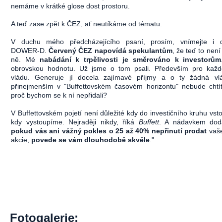
nemáme v krátké glose dost prostoru.
A teď zase zpět k ČEZ, ať neutíkáme od tématu.
V duchu mého předcházejícího psaní, prosím, vnímejte i d
DOWER-D.
Červený ČEZ napovídá spekulantům
, že teď to není
ně. Mé
nabádání k trpělivosti je směrováno k investorům
obrovskou hodnotu. Už jsme o tom psali. Především pro kaž
vládu. Generuje jí docela zajímavé příjmy a o ty žádná vlá
přinejmenším v "Buffettovském časovém horizontu" nebude chtít 
proč bychom se k ní nepřidali?
V Buffettovském pojetí není důležité kdy do investičního kruhu vst
kdy vystoupíme. Nejraději nikdy, říká
Buffett
. A nádavkem dodá
pokud vás ani vážný pokles o 25 až 40% nepřinutí prodat
vaše
akcie,
povede se vám dlouhodobě skvěle
."
Fotogalerie: