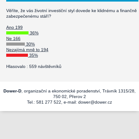
Věříte, že vás životní investiční styl dovede ke klidnému a finančně
zabezpečenému stáří?
Ano 199
36%
Ne 166
30%
Nezajímá mně to 194
35%
Hlasovalo : 559 návštěvníků
Dower-D
, organizační a ekonomické poradenství, Trávník 1315/28,
750 02, Přerov 2
Tel.: 581 277 522, e-mail:
dower@dower.cz