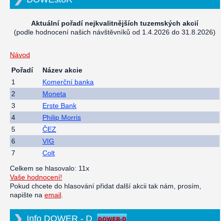
Aktuální pořadí nejkvalitnějších tuzemských akcií
(podle hodnocení našich návštěvníků od 1.4.2026 do 31.8.2026)
Návod
Pořadí
Název akcie
1
Komerční banka
2
Moneta
3
Erste Bank
4
Philip Morris
5
ČEZ
6
VIG
7
Colt
Celkem se hlasovalo: 11x
Vaše hodnocení!
Pokud chcete do hlasování přidat další akcii tak nám, prosím,
napište na
email
.
Info DOWER - D