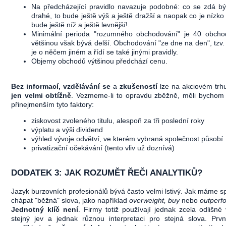
Na předcházející pravidlo navazuje podobné: co se zdá bý
drahé, to bude ještě výš a ještě dražší a naopak co je nízko 
bude ještě níž a ještě levnější!.
Minimální perioda "rozumného obchodování" je 40 obcho
většinou však bývá delší. Obchodování "ze dne na den", tzv.
je o něčem jiném a řídí se také jinými pravidly.
Objemy obchodů výtšinou předchází cenu.
Bez informací,
vzdělávání se
a
zkušeností
lze na akciovém trhu
jen velmi obtížně
. Vezmeme-li to opravdu zběžně, měli bychom
přinejmenším tyto faktory:
ziskovost zvoleného titulu, alespoň za tři poslední roky
výplatu a výši dividend
výhled vývoje odvětví, ve kterém vybraná společnost působí
privatizační očekávání (tento vliv už doznívá)
DODATEK 3: JAK ROZUMĚT ŘEČI ANALYTIKŮ?
Jazyk burzovních profesionálů bývá často velmi lstivý. Jak máme s
chápat "běžná" slova, jako například
overweight, buy
nebo
outperf
Jednotný klíč není
. Firmy totiž používají jednak zcela odlišné
stejný jev a jednak různou interpretaci pro stejná slova. Prvn