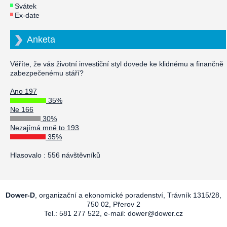
Svátek
Ex-date
Anketa
Věříte, že vás životní investiční styl dovede ke klidnému a finančně
zabezpečenému stáří?
Ano 197
35%
Ne 166
30%
Nezajímá mně to 193
35%
Hlasovalo : 556 návštěvníků
Dower-D
, organizační a ekonomické poradenství, Trávník 1315/28,
750 02, Přerov 2
Tel.: 581 277 522, e-mail:
dower@dower.cz