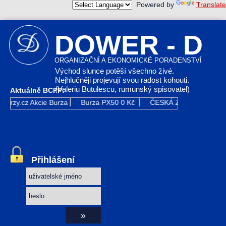
Powered by
Translate
DOWER - D
ORGANIZAČNÍ A EKONOMICKÉ PORADENSTVÍ
Východ slunce potěší všechno živé.
Nejhlučněji projevují svou radost kohouti.
(Valeriu Butulescu, rumunský spisovatel)
Aktuálně BCPP:
Kurzy.cz
Akcie Burza
Burza PX50
0 Kč
ČESKÁ ZBROJOVKA GR
Přihlášení