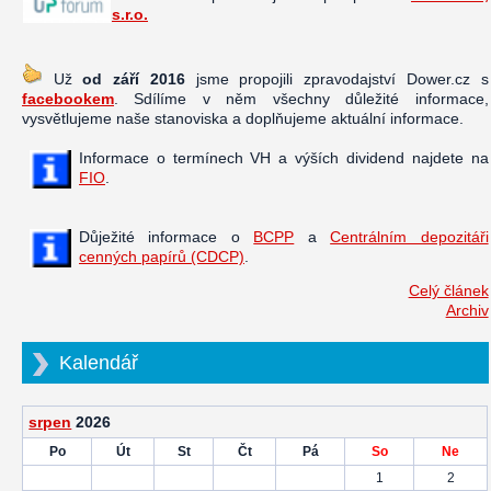
s.r.o.
Už
od září 2016
jsme propojili zpravodajství Dower.cz s
facebookem
. Sdílíme v něm všechny důležité informace,
vysvětlujeme naše stanoviska a doplňujeme aktuální informace.
Informace o termínech VH a výších dividend najdete na
FIO
.
Důježité informace o
BCPP
a
Centrálním depozitáři
cenných papírů (CDCP)
.
Celý článek
Archiv
Kalendář
srpen
2026
Po
Út
St
Čt
Pá
So
Ne
1
2