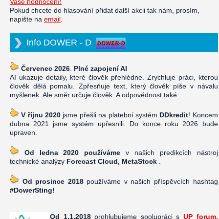
Vaše hodnocení!
Pokud chcete do hlasování přidat další akcii tak nám, prosím,
napište na
email
.
Info DOWER - D
Červenec 2026
.
Plné zapojení AI
AI ukazuje detaily, které člověk přehlédne. Zrychluje práci, kterou
člověk dělá pomalu. Zpřesňuje text, který člověk píše v návalu
myšlenek. Ale směr určuje člověk. A odpovědnost také.
V říjnu 2020
jsme přešli na platební systém
DDkredit
! Koncem
dubna 2021 jsme systém upřesnili. Do konce roku 2026 bude
upraven.
Od ledna 2020 používáme
v našich predikcích nástroj
technické analýzy
Forecast Cloud, MetaStock
.
Od prosince 2018
používáme v našich příspěvcích hashtag
#DowerSting!
Od 1.1.2018
prohlubujeme spolupráci s
UP forum,