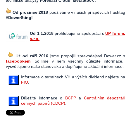
technické analýzy
Forecast Cloud, MetaStock
.
Od prosince 2018
používáme v našich příspěvcích hashtag
#DowerSting!
Od 1.1.2018
prohlubujeme spolupráci s
UP forum,
s.r.o.
Už
od září 2016
jsme propojili zpravodajství Dower.cz s
facebookem
. Sdílíme v něm všechny důležité informace,
vysvětlujeme naše stanoviska a doplňujeme aktuální informace.
Informace o termínech VH a výších dividend najdete na
FIO
.
Důježité informace o
BCPP
a
Centrálním depozitáři
cenných papírů (CDCP)
.