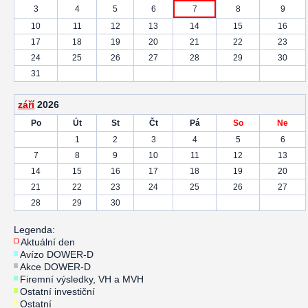
3
4
5
6
7
8
9
10
11
12
13
14
15
16
17
18
19
20
21
22
23
24
25
26
27
28
29
30
31
září
2026
Po
Út
St
Čt
Pá
So
Ne
1
2
3
4
5
6
7
8
9
10
11
12
13
14
15
16
17
18
19
20
21
22
23
24
25
26
27
28
29
30
Legenda:
Aktuální den
Avízo DOWER-D
Akce DOWER-D
Firemní výsledky, VH a MVH
Ostatní investiční
Ostatní