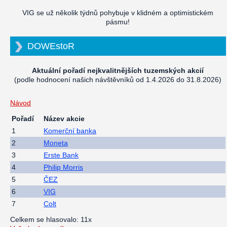
VIG se už několik týdnů pohybuje v klidném a optimistickém
pásmu!
DOWEstoR
Aktuální pořadí nejkvalitnějších tuzemských akcií
(podle hodnocení našich návštěvníků od 1.4.2026 do 31.8.2026)
Návod
Pořadí
Název akcie
1
Komerční banka
2
Moneta
3
Erste Bank
4
Philip Morris
5
ČEZ
6
VIG
7
Colt
Celkem se hlasovalo: 11x