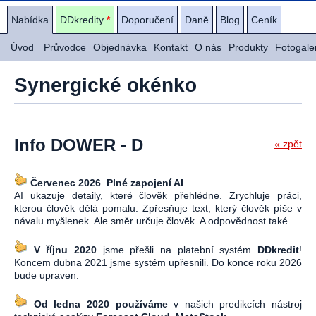
Nabídka
DDkredity
*
Doporučení
Daně
Blog
Ceník
Úvod
Průvodce
Objednávka
Kontakt
O nás
Produkty
Fotogale
Synergické okénko
Info DOWER - D
« zpět
Červenec 2026
.
Plné zapojení AI
AI ukazuje detaily, které člověk přehlédne. Zrychluje práci,
kterou člověk dělá pomalu. Zpřesňuje text, který člověk píše v
návalu myšlenek. Ale směr určuje člověk. A odpovědnost také.
V říjnu 2020
jsme přešli na platební systém
DDkredit
!
Koncem dubna 2021 jsme systém upřesnili. Do konce roku 2026
bude upraven.
Od ledna 2020 používáme
v našich predikcích nástroj