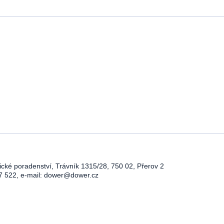
ické poradenství, Trávník 1315/28, 750 02, Přerov 2
7 522, e-mail:
dower@dower.cz