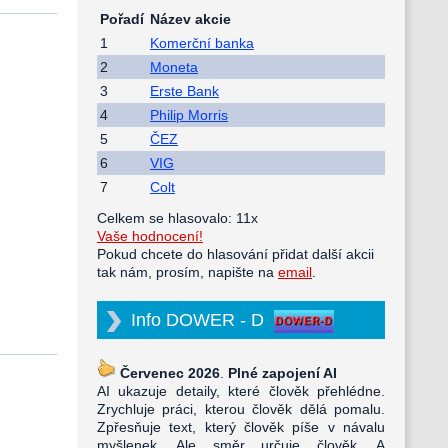
Pořadí
Název akcie
1
Komerční banka
2
Moneta
3
Erste Bank
4
Philip Morris
5
ČEZ
6
VIG
7
Colt
Celkem se hlasovalo: 11x
Vaše hodnocení!
Pokud chcete do hlasování přidat další akcii
tak nám, prosím, napište na
email
.
Info DOWER - D
Červenec 2026
.
Plné zapojení AI
AI ukazuje detaily, které člověk přehlédne.
Zrychluje práci, kterou člověk dělá pomalu.
Zpřesňuje text, který člověk píše v návalu
myšlenek. Ale směr určuje člověk. A