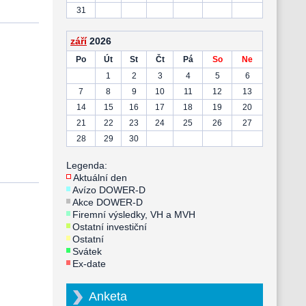
31
září
2026
Po
Út
St
Čt
Pá
So
Ne
1
2
3
4
5
6
7
8
9
10
11
12
13
14
15
16
17
18
19
20
21
22
23
24
25
26
27
28
29
30
Legenda:
Aktuální den
Avízo DOWER-D
Akce DOWER-D
Firemní výsledky, VH a MVH
Ostatní investiční
Ostatní
Svátek
Ex-date
Anketa