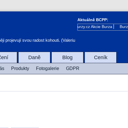
Aktuálně BCPP:
Kurzy.cz
Akcie Burza
Burza 
i projevují svou radost kohouti. (Valeriu
čení
Daně
Blog
Ceník
ás
Produkty
Fotogalerie
GDPR