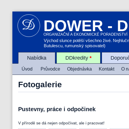
DOWER - D
ORGANIZAČNÍ A EKONOMICKÉ PORADENSTVÍ
Východ slunce potěší všechno živé. Nejhlučněj
Butulescu, rumunský spisovatel)
Nabídka
DDkredity
*
Doporu
Úvod
Průvodce
Objednávka
Kontakt
O n
Fotogalerie
Pustevny, práce i odpočinek
V přírodě se dá nejen odpočívat, ale i pracovat!