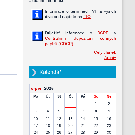
aktuální informace.
Informace o termínech VH a výších
dividend najdete na
FIO
.
Důježité informace o
BCPP
a
Centrálním depozitáři cenných
papírů (CDCP)
.
Celý článek
Archiv
Kalendář
srpen
2026
Po
Út
St
Čt
Pá
So
Ne
1
2
3
4
5
6
7
8
9
10
11
12
13
14
15
16
17
18
19
20
21
22
23
24
25
26
27
28
29
30