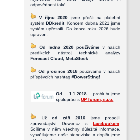
odpovědnost také.
V říjnu 2020
jsme přešli na platební
systém
DDkredit
! Koncem dubna 2021 jsme
systém upřesnili. Do konce roku 2026 bude
upraven.
Od ledna 2020 používáme
v našich
predikcích nástroj technické analýzy
Forecast Cloud, MetaStock
.
Od prosince 2018
používáme v našich
příspěvcích hashtag
#DowerSting!
Od 1.1.2018
prohlubujeme
spolupráci s
UP forum, s.r.o.
Už
od září 2016
jsme propojili
zpravodajství Dower.cz s
facebookem
.
Sdílíme v něm všechny důležité informace,
vysvětlujeme naše stanoviska a doplňujeme