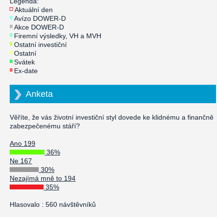
Legenda:
Aktuální den
Avízo DOWER-D
Akce DOWER-D
Firemní výsledky, VH a MVH
Ostatní investiční
Ostatní
Svátek
Ex-date
Anketa
Věříte, že vás životní investiční styl dovede ke klidnému a finančně
zabezpečenému stáří?
Ano 199
36%
Ne 167
30%
Nezajímá mně to 194
35%
Hlasovalo : 560 návštěvníků