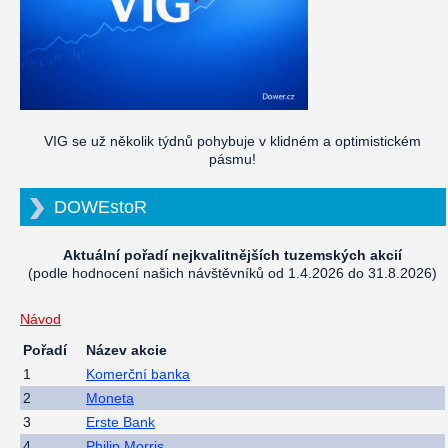
VIG se už několik týdnů pohybuje v klidném a optimistickém
pásmu!
DOWEstoR
Aktuální pořadí nejkvalitnějších tuzemských akcií
(podle hodnocení našich návštěvníků od 1.4.2026 do 31.8.2026)
Návod
Pořadí
Název akcie
1
Komerční banka
2
Moneta
3
Erste Bank
4
Philip Morris