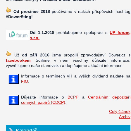
Od prosince 2018
používáme v našich příspěvcích hashtag
#DowerSting!
Od 1.1.2018
prohlubujeme spolupráci s
UP forum,
s.r.o.
Už
od září 2016
jsme propojili zpravodajství Dower.cz s
facebookem
. Sdílíme v něm všechny důležité informace,
vysvětlujeme naše stanoviska a doplňujeme aktuální informace.
Informace o termínech VH a výších dividend najdete na
FIO
.
Důježité informace o
BCPP
a
Centrálním depozitáři
cenných papírů (CDCP)
.
Celý článek
Archiv
Kalendář