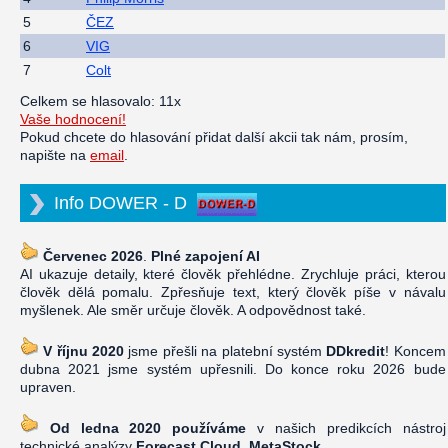
5
ČEZ
6
VIG
7
Colt
Celkem se hlasovalo: 11x
Vaše hodnocení!
Pokud chcete do hlasování přidat další akcii tak nám, prosím,
napište na
email
.
Info DOWER - D
Červenec 2026
.
Plné zapojení AI
AI ukazuje detaily, které člověk přehlédne. Zrychluje práci, kterou
člověk dělá pomalu. Zpřesňuje text, který člověk píše v návalu
myšlenek. Ale směr určuje člověk. A odpovědnost také.
V říjnu 2020
jsme přešli na platební systém
DDkredit
! Koncem
dubna 2021 jsme systém upřesnili. Do konce roku 2026 bude
upraven.
Od ledna 2020 používáme
v našich predikcích nástroj
technické analýzy
Forecast Cloud, MetaStock
.