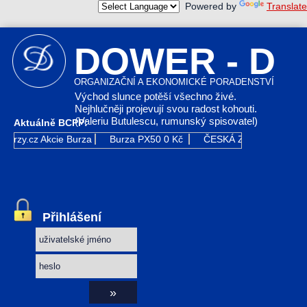
Powered by
Translate
DOWER - D
ORGANIZAČNÍ A EKONOMICKÉ PORADENSTVÍ
Východ slunce potěší všechno živé.
Nejhlučněji projevují svou radost kohouti.
(Valeriu Butulescu, rumunský spisovatel)
Aktuálně BCPP:
Kurzy.cz
Akcie Burza
Burza PX50
0 Kč
ČESKÁ ZBROJOVKA GR
Přihlášení