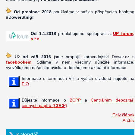
Od prosince 2018
používáme v našich příspěvcích hashtag
#DowerSting!
Od 1.1.2018
prohlubujeme spolupráci s
UP forum,
s.r.o.
Už
od září 2016
jsme propojili zpravodajství Dower.cz s
facebookem
. Sdílíme v něm všechny důležité informace,
vysvětlujeme naše stanoviska a doplňujeme aktuální informace.
Informace o termínech VH a výších dividend najdete na
FIO
.
Důježité informace o
BCPP
a
Centrálním depozitáři
cenných papírů (CDCP)
.
Celý článek
Archiv
Kalendář