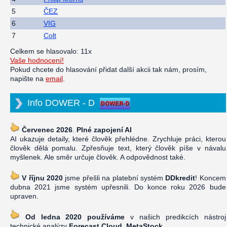
5
ČEZ
6
VIG
7
Colt
Celkem se hlasovalo: 11x
Vaše hodnocení!
Pokud chcete do hlasování přidat další akcii tak nám, prosím,
napište na
email
.
Info DOWER - D
Červenec 2026
.
Plné zapojení AI
AI ukazuje detaily, které člověk přehlédne. Zrychluje práci, kterou
člověk dělá pomalu. Zpřesňuje text, který člověk píše v návalu
myšlenek. Ale směr určuje člověk. A odpovědnost také.
V říjnu 2020
jsme přešli na platební systém
DDkredit
! Koncem
dubna 2021 jsme systém upřesnili. Do konce roku 2026 bude
upraven.
Od ledna 2020 používáme
v našich predikcích nástroj
technické analýzy
Forecast Cloud, MetaStock
.