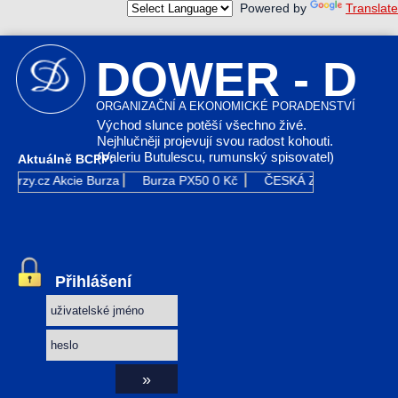
Powered by
Translate
DOWER - D
ORGANIZAČNÍ A EKONOMICKÉ PORADENSTVÍ
Východ slunce potěší všechno živé.
Nejhlučněji projevují svou radost kohouti.
(Valeriu Butulescu, rumunský spisovatel)
Aktuálně BCPP:
Kurzy.cz
Akcie Burza
Burza PX50
0 Kč
ČESKÁ ZBROJOVKA G
Přihlášení