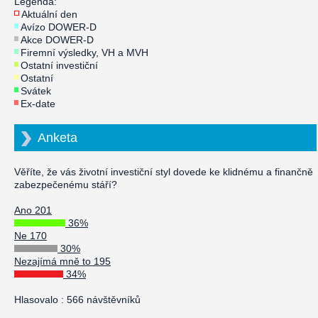
Legenda:
Aktuální den
Avízo DOWER-D
Akce DOWER-D
Firemní výsledky, VH a MVH
Ostatní investiční
Ostatní
Svátek
Ex-date
Anketa
Věříte, že vás životní investiční styl dovede ke klidnému a finančně
zabezpečenému stáří?
Ano 201
36%
Ne 170
30%
Nezajímá mně to 195
34%
Hlasovalo : 566 návštěvníků