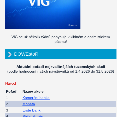
VIG se už několik týdnů pohybuje v klidném a optimistickém
pásmu!
DOWEstoR
Aktuální pořadí nejkvalitnějších tuzemských akcií
(podle hodnocení našich návštěvníků od 1.4.2026 do 31.8.2026)
Návod
Pořadí
Název akcie
1
Komerční banka
2
Moneta
3
Erste Bank
4
Philip Morris