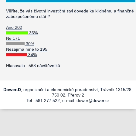
Věříte, že vás životní investiční styl dovede ke klidnému a finančně
zabezpečenému stáří?
Ano 202
36%
Ne 171
30%
Nezajímá mně to 195
34%
Hlasovalo : 568 návštěvníků
Dower-D
, organizační a ekonomické poradenství, Trávník 1315/28,
750 02, Přerov 2
Tel.: 581 277 522, e-mail:
dower@dower.cz