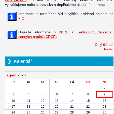
vysvětlujeme naše stanoviska a doplňujeme aktuální informace.
Informace o termínech VH a výších dividend najdete na
FIO
.
Důježité informace o
BCPP
a
Centrálním depozitáři
cenných papírů (CDCP)
.
Celý článek
Archiv
Kalendář
srpen
2026
Po
Út
St
Čt
Pá
So
Ne
1
2
3
4
5
6
7
8
9
10
11
12
13
14
15
16
17
18
19
20
21
22
23
24
25
26
27
28
29
30