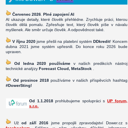
Červenec 2026
.
Plné zapojení AI
AI ukazuje detaily, které člověk přehlédne. Zrychluje práci, kterou
člověk dělá pomalu. Zpřesňuje text, který člověk píše v návalu
myšlenek. Ale směr určuje člověk. A odpovědnost také.
V říjnu 2020
jsme přešli na platební systém
DDkredit
! Koncem
dubna 2021 jsme systém upřesnili. Do konce roku 2026 bude
upraven.
Od ledna 2020 používáme
v našich predikcích nástroj
technické analýzy
Forecast Cloud, MetaStock
.
Od prosince 2018
používáme v našich příspěvcích hashtag
#DowerSting!
Od 1.1.2018
prohlubujeme spolupráci s
UP forum,
s.r.o.
Už
od září 2016
jsme propojili zpravodajství Dower.cz s
facebookem
. Sdílíme v něm všechny důležité informace,