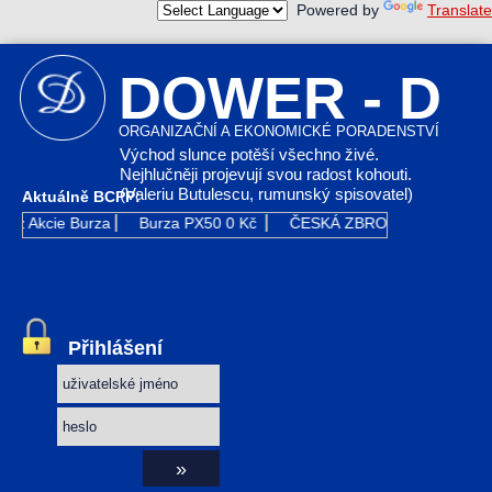
Powered by
Translate
DOWER - D
ORGANIZAČNÍ A EKONOMICKÉ PORADENSTVÍ
Východ slunce potěší všechno živé.
Nejhlučněji projevují svou radost kohouti.
(Valeriu Butulescu, rumunský spisovatel)
Aktuálně BCPP:
cie Burza
Burza PX50
0 Kč
ČESKÁ ZBROJOVKA GR
0 Kč
Přihlášení