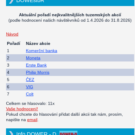
DOWEstoR
Aktuální pořadí nejkvalitnějších tuzemských akcií
(podle hodnocení našich návštěvníků od 1.4.2026 do 31.8.2026)
Návod
Pořadí
Název akcie
1
Komerční banka
2
Moneta
3
Erste Bank
4
Philip Morris
5
ČEZ
6
VIG
7
Colt
Celkem se hlasovalo: 11x
Vaše hodnocení!
Pokud chcete do hlasování přidat další akcii tak nám, prosím,
napište na
email
.
Info DOWER - D