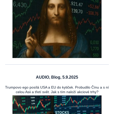
AUDIO, Blog, 5.9.2025
Trumpovo ego posílá USA a EU do kytiček. Probudilo Čínu a s ní
celou Asii a třetí svět. Jak s tím naloží akciové trhy?