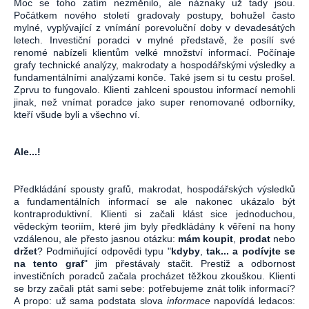
Moc se toho zatím nezměnilo, ale náznaky už tady jsou.
Počátkem nového století gradovaly postupy, bohužel často
mylné, vyplývající z vnímání porevoluční doby v devadesátých
letech. Investiční poradci v mylné představě, že posílí své
renomé nabízeli klientům velké množství informací. Počínaje
grafy technické analýzy, makrodaty a hospodářskými výsledky a
fundamentálními analýzami konče. Také jsem si tu cestu prošel.
Zprvu to fungovalo. Klienti zahlceni spoustou informací nemohli
jinak, než vnímat poradce jako super renomované odborníky,
kteří všude byli a všechno ví.
Ale...!
Předkládání spousty grafů, makrodat, hospodářských výsledků
a fundamentálních informací se ale nakonec ukázalo být
kontraproduktivní. Klienti si začali klást sice jednoduchou,
vědeckým teoriím, které jim byly předkládány k věření na hony
vzdálenou, ale přesto jasnou otázku:
mám koupit
,
prodat
nebo
držet
? Podmiňující odpovědi typu "
kdyby
,
tak...
a podívjte se
na tento graf
" jim přestávaly stačit. Prestiž a odbornost
investičních poradců začala procházet těžkou zkouškou. Klienti
se brzy začali ptát sami sebe: potřebujeme znát tolik informací?
A propo: už sama podstata slova
informace
napovídá ledacos: