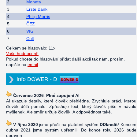
2
Moneta
3
Erste Bank
4
Philip Morris
5
ČEZ
6
VIG
7
Colt
Celkem se hlasovalo: 11x
Vaše hodnocení!
Pokud chcete do hlasování přidat další akcii tak nám, prosím,
napište na
email
.
Info DOWER - D
Červenec 2026
.
Plné zapojení AI
AI ukazuje detaily, které člověk přehlédne. Zrychluje práci, kterou
člověk dělá pomalu. Zpřesňuje text, který člověk píše v návalu
myšlenek. Ale směr určuje člověk. A odpovědnost také.
V říjnu 2020
jsme přešli na platební systém
DDkredit
! Koncem
dubna 2021 jsme systém upřesnili. Do konce roku 2026 bude
upraven.