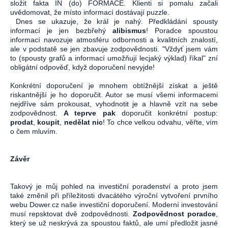
složit fakta IN (do) FORMACE. Klienti si pomalu začali
uvědomovat, že místo informací dostávají puzzle.
Dnes se ukazuje, že král je nahý. Předkládání spousty
informací je jen bezbřehý
alibismus
! Poradce spoustou
informací navozuje atmosféru odbornosti a kvalitních znalostí,
ale v podstatě se jen zbavuje zodpovědnosti. "Vždyť jsem vám
to (spousty grafů a informací umožňují lecjaký výklad) říkal" zní
obligátní odpověď, když doporučení nevyjde!
Konkrétní doporučení je mnohem obtížnější získat a ještě
riskantnější je ho doporučit. Autor se musí všemi informacemi
nejdříve sám prokousat, vyhodnotit je a hlavně vzít na sebe
zodpovědnost.
A teprve pak
doporučit konkrétní postup:
prodat
,
koupit
,
nedělat nic
! To chce velkou odvahu, věřte, vím
o čem mluvím.
Závěr
Takový je můj pohled na investiční poradenství a proto jsem
také změnil při příležitosti dvacátého výroční vytvoření prvního
webu Dower.cz naše investiční doporučení. Moderní investování
musí repsktovat dvě zodpovědnosti.
Zodpovědnost poradce
,
který se už neskrývá za spoustou faktů, ale umí předložit jasné