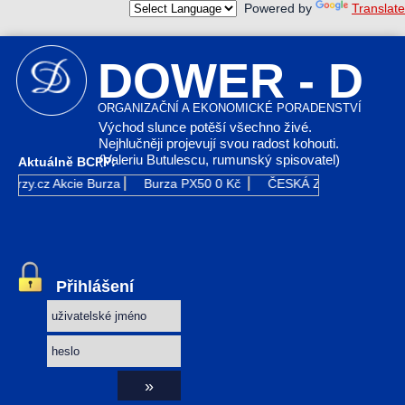
Powered by
Translate
DOWER - D
ORGANIZAČNÍ A EKONOMICKÉ PORADENSTVÍ
Východ slunce potěší všechno živé.
Nejhlučněji projevují svou radost kohouti.
(Valeriu Butulescu, rumunský spisovatel)
Aktuálně BCPP:
Kurzy.cz
Akcie Burza
Burza PX50
0 Kč
ČESKÁ ZBROJOVKA GR
Přihlášení