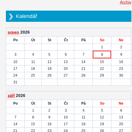
Archiv
Kalendář
srpen
2026
Po
Út
St
Čt
Pá
So
Ne
1
2
3
4
5
6
7
8
9
10
11
12
13
14
15
16
17
18
19
20
21
22
23
24
25
26
27
28
29
30
31
září
2026
Po
Út
St
Čt
Pá
So
Ne
1
2
3
4
5
6
7
8
9
10
11
12
13
14
15
16
17
18
19
20
21
22
23
24
25
26
27