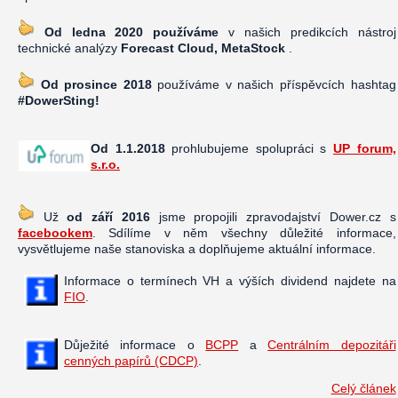
Od ledna 2020 používáme
v našich predikcích nástroj
technické analýzy
Forecast Cloud, MetaStock
.
Od prosince 2018
používáme v našich příspěvcích hashtag
#DowerSting!
Od 1.1.2018
prohlubujeme spolupráci s
UP forum,
s.r.o.
Už
od září 2016
jsme propojili zpravodajství Dower.cz s
facebookem
. Sdílíme v něm všechny důležité informace,
vysvětlujeme naše stanoviska a doplňujeme aktuální informace.
Informace o termínech VH a výších dividend najdete na
FIO
.
Důježité informace o
BCPP
a
Centrálním depozitáři
cenných papírů (CDCP)
.
Celý článek