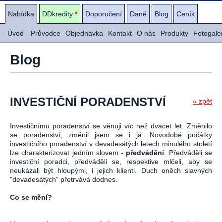
Nabídka
DDkredity
*
Doporučení
Daně
Blog
Ceník
Úvod
Průvodce
Objednávka
Kontakt
O nás
Produkty
Fotogale
Blog
INVESTIČNÍ PORADENSTVÍ
« zpět
Investičnímu poradenství se věnuji víc než dvacet let. Změnilo
se poradenství, změnil jsem se i já. Novodobé počátky
investičního poradenství v devadesátých letech minulého století
lze charakterizovat jedním slovem -
předvádění
. Předváděli se
investiční poradci, předváděli se, respektive mlčeli, aby se
neukázali být hloupými, i jejich klienti. Duch oněch slavných
"devadesátých" přetrvává dodnes.
Co se mění?