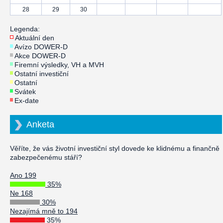
28
29
30
Legenda:
Aktuální den
Avízo DOWER-D
Akce DOWER-D
Firemní výsledky, VH a MVH
Ostatní investiční
Ostatní
Svátek
Ex-date
Anketa
Věříte, že vás životní investiční styl dovede ke klidnému a finančně
zabezpečenému stáří?
Ano 199
35%
Ne 168
30%
Nezajímá mně to 194
35%