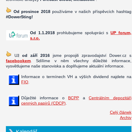
Od prosince 2018
používáme v našich příspěvcích hashtag
#DowerSting!
Od 1.1.2018
prohlubujeme spolupráci s
UP forum,
s.r.o.
Už
od září 2016
jsme propojili zpravodajství Dower.cz s
facebookem
. Sdílíme v něm všechny důležité informace,
vysvětlujeme naše stanoviska a doplňujeme aktuální informace.
Informace o termínech VH a výších dividend najdete na
FIO
.
Důježité informace o
BCPP
a
Centrálním depozitáři
cenných papírů (CDCP)
.
Celý článek
Archiv
Kalendář