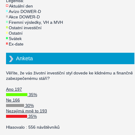
Legenda:
Aktuální den
Avízo DOWER-D
Akce DOWER-D
Firemní výsledky, VH a MVH
Ostatní investiční
Ostatní
Svátek
Ex-date
Anketa
Věříte, že vás životní investiční styl dovede ke klidnému a finančně
zabezpečenému stáří?
Ano 197
35%
Ne 166
30%
Nezajímá mně to 193
35%
Hlasovalo : 556 návštěvníků