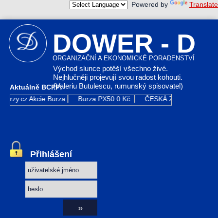
Powered by
Translate
DOWER - D
ORGANIZAČNÍ A EKONOMICKÉ PORADENSTVÍ
Východ slunce potěší všechno živé.
Nejhlučněji projevují svou radost kohouti.
(Valeriu Butulescu, rumunský spisovatel)
Aktuálně BCPP:
Kurzy.cz
Akcie Burza
Burza PX50
0 Kč
ČESKÁ ZBROJOVKA G
Přihlášení