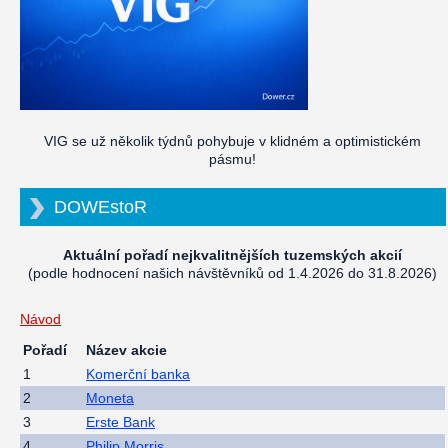
VIG se už několik týdnů pohybuje v klidném a optimistickém
pásmu!
DOWEstoR
Aktuální pořadí nejkvalitnějších tuzemských akcií
(podle hodnocení našich návštěvníků od 1.4.2026 do 31.8.2026)
Návod
Pořadí
Název akcie
1
Komerční banka
2
Moneta
3
Erste Bank
4
Philip Morris