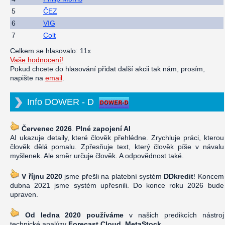
5
ČEZ
6
VIG
7
Colt
Celkem se hlasovalo: 11x
Vaše hodnocení!
Pokud chcete do hlasování přidat další akcii tak nám, prosím,
napište na
email
.
Info DOWER - D
Červenec 2026
.
Plné zapojení AI
AI ukazuje detaily, které člověk přehlédne. Zrychluje práci, kterou
člověk dělá pomalu. Zpřesňuje text, který člověk píše v návalu
myšlenek. Ale směr určuje člověk. A odpovědnost také.
V říjnu 2020
jsme přešli na platební systém
DDkredit
! Koncem
dubna 2021 jsme systém upřesnili. Do konce roku 2026 bude
upraven.
Od ledna 2020 používáme
v našich predikcích nástroj
technické analýzy
Forecast Cloud, MetaStock
.