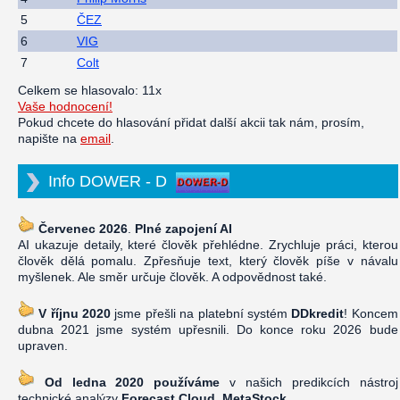
5
ČEZ
6
VIG
7
Colt
Celkem se hlasovalo: 11x
Vaše hodnocení!
Pokud chcete do hlasování přidat další akcii tak nám, prosím,
napište na
email
.
Info DOWER - D
Červenec 2026
.
Plné zapojení AI
AI ukazuje detaily, které člověk přehlédne. Zrychluje práci, kterou
člověk dělá pomalu. Zpřesňuje text, který člověk píše v návalu
myšlenek. Ale směr určuje člověk. A odpovědnost také.
V říjnu 2020
jsme přešli na platební systém
DDkredit
! Koncem
dubna 2021 jsme systém upřesnili. Do konce roku 2026 bude
upraven.
Od ledna 2020 používáme
v našich predikcích nástroj
technické analýzy
Forecast Cloud, MetaStock
.