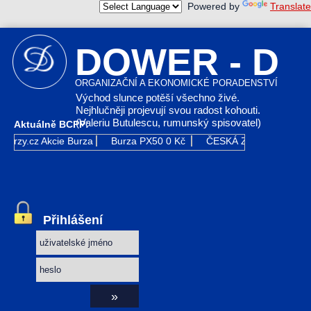
Powered by
Translate
DOWER - D
ORGANIZAČNÍ A EKONOMICKÉ PORADENSTVÍ
Východ slunce potěší všechno živé.
Nejhlučněji projevují svou radost kohouti.
(Valeriu Butulescu, rumunský spisovatel)
Aktuálně BCPP:
Kurzy.cz
Akcie Burza
Burza PX50
0 Kč
ČESKÁ ZBROJOVKA GR
Přihlášení