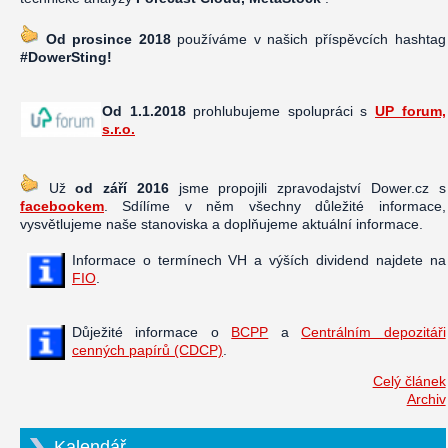
Od prosince 2018
používáme v našich příspěvcích hashtag
#DowerSting!
Od 1.1.2018
prohlubujeme spolupráci s
UP forum,
s.r.o.
Už
od září 2016
jsme propojili zpravodajství Dower.cz s
facebookem
. Sdílíme v něm všechny důležité informace,
vysvětlujeme naše stanoviska a doplňujeme aktuální informace.
Informace o termínech VH a výších dividend najdete na
FIO
.
Důježité informace o
BCPP
a
Centrálním depozitáři
cenných papírů (CDCP)
.
Celý článek
Archiv
Kalendář