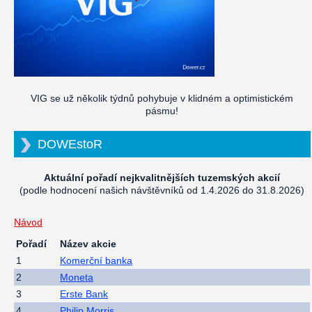
VIG se už několik týdnů pohybuje v klidném a optimistickém
pásmu!
DOWEstoR
Aktuální pořadí nejkvalitnějších tuzemských akcií
(podle hodnocení našich návštěvníků od 1.4.2026 do 31.8.2026)
Návod
Pořadí
Název akcie
1
Komerční banka
2
Moneta
3
Erste Bank
4
Philip Morris