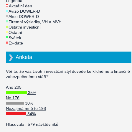
Legenda:
Aktuální den
Avízo DOWER-D
Akce DOWER-D
Firemní výsledky, VH a MVH
Ostatní investiční
Ostatní
Svátek
Ex-date
Anketa
Věříte, že vás životní investiční styl dovede ke klidnému a finančně
zabezpečenému stáří?
Ano 205
35%
Ne 176
30%
Nezajímá mně to 198
34%
Hlasovalo : 579 návštěvníků