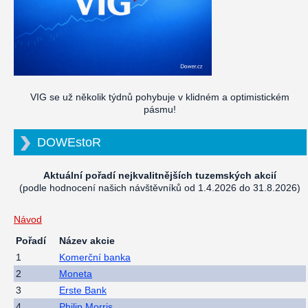
VIG se už několik týdnů pohybuje v klidném a optimistickém
pásmu!
DOWEstoR
Aktuální pořadí nejkvalitnějších tuzemských akcií
(podle hodnocení našich návštěvníků od 1.4.2026 do 31.8.2026)
Návod
Pořadí
Název akcie
1
Komerční banka
2
Moneta
3
Erste Bank
4
Philip Morris