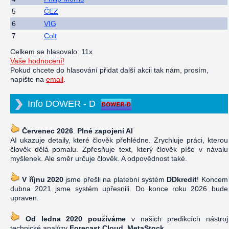
5
ČEZ
6
VIG
7
Colt
Celkem se hlasovalo: 11x
Vaše hodnocení!
Pokud chcete do hlasování přidat další akcii tak nám, prosím,
napište na
email
.
Info DOWER - D
Červenec 2026
.
Plné zapojení AI
AI ukazuje detaily, které člověk přehlédne. Zrychluje práci, kterou
člověk dělá pomalu. Zpřesňuje text, který člověk píše v návalu
myšlenek. Ale směr určuje člověk. A odpovědnost také.
V říjnu 2020
jsme přešli na platební systém
DDkredit
! Koncem
dubna 2021 jsme systém upřesnili. Do konce roku 2026 bude
upraven.
Od ledna 2020 používáme
v našich predikcích nástroj
technické analýzy
Forecast Cloud, MetaStock
.