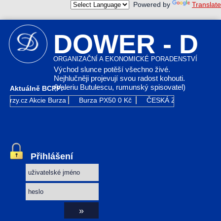
Powered by
Translate
DOWER - D
ORGANIZAČNÍ A EKONOMICKÉ PORADENSTVÍ
Východ slunce potěší všechno živé.
Nejhlučněji projevují svou radost kohouti.
(Valeriu Butulescu, rumunský spisovatel)
Aktuálně BCPP:
Kurzy.cz
Akcie Burza
Burza PX50
0 Kč
ČESKÁ ZBROJOVKA GR
Přihlášení