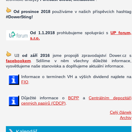
Od prosince 2018
používáme v našich příspěvcích hashtag
#DowerSting!
Od 1.1.2018
prohlubujeme spolupráci s
UP forum,
s.r.o.
Už
od září 2016
jsme propojili zpravodajství Dower.cz s
facebookem
. Sdílíme v něm všechny důležité informace,
vysvětlujeme naše stanoviska a doplňujeme aktuální informace.
Informace o termínech VH a výších dividend najdete na
FIO
.
Důježité informace o
BCPP
a
Centrálním depozitáři
cenných papírů (CDCP)
.
Celý článek
Archiv
Kalendář