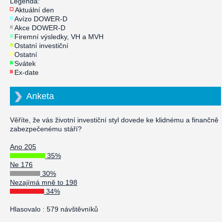
Legenda:
Aktuální den
Avízo DOWER-D
Akce DOWER-D
Firemní výsledky, VH a MVH
Ostatní investiční
Ostatní
Svátek
Ex-date
Anketa
Věříte, že vás životní investiční styl dovede ke klidnému a finančně
zabezpečenému stáří?
Ano 205
35%
Ne 176
30%
Nezajímá mně to 198
34%
Hlasovalo : 579 návštěvníků