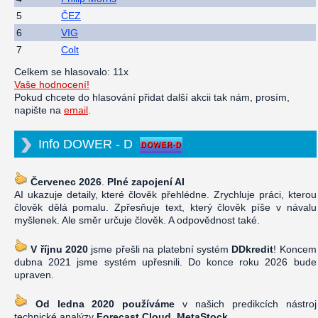
5
ČEZ
6
VIG
7
Colt
Celkem se hlasovalo: 11x
Vaše hodnocení!
Pokud chcete do hlasování přidat další akcii tak nám, prosím,
napište na
email
.
Info DOWER - D
Červenec 2026
.
Plné zapojení AI
AI ukazuje detaily, které člověk přehlédne. Zrychluje práci, kterou
člověk dělá pomalu. Zpřesňuje text, který člověk píše v návalu
myšlenek. Ale směr určuje člověk. A odpovědnost také.
V říjnu 2020
jsme přešli na platební systém
DDkredit
! Koncem
dubna 2021 jsme systém upřesnili. Do konce roku 2026 bude
upraven.
Od ledna 2020 používáme
v našich predikcích nástroj
technické analýzy
Forecast Cloud, MetaStock
.