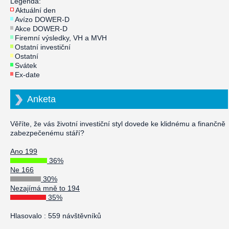
Legenda:
Aktuální den
Avízo DOWER-D
Akce DOWER-D
Firemní výsledky, VH a MVH
Ostatní investiční
Ostatní
Svátek
Ex-date
Anketa
Věříte, že vás životní investiční styl dovede ke klidnému a finančně
zabezpečenému stáří?
Ano 199
36%
Ne 166
30%
Nezajímá mně to 194
35%
Hlasovalo : 559 návštěvníků