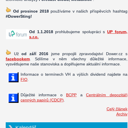
Od prosince 2018
používáme v našich příspěvcích hashtag
#DowerSting!
Od 1.1.2018
prohlubujeme spolupráci s
UP forum,
s.r.o.
Už
od září 2016
jsme propojili zpravodajství Dower.cz s
facebookem
. Sdílíme v něm všechny důležité informace,
vysvětlujeme naše stanoviska a doplňujeme aktuální informace.
Informace o termínech VH a výších dividend najdete na
FIO
.
Důježité informace o
BCPP
a
Centrálním depozitáři
cenných papírů (CDCP)
.
Celý článek
Archiv
Kalendář