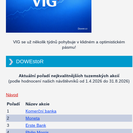
VIG se už několik týdnů pohybuje v klidném a optimistickém
pásmu!
DOWEstoR
Aktuální pořadí nejkvalitnějších tuzemských akcií
(podle hodnocení našich návštěvníků od 1.4.2026 do 31.8.2026)
Návod
Pořadí
Název akcie
1
Komerční banka
2
Moneta
3
Erste Bank
4
Philip Morris