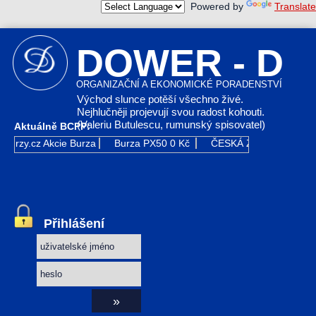
Powered by
Translate
DOWER - D
ORGANIZAČNÍ A EKONOMICKÉ PORADENSTVÍ
Východ slunce potěší všechno živé.
Nejhlučněji projevují svou radost kohouti.
(Valeriu Butulescu, rumunský spisovatel)
Aktuálně BCPP:
Kurzy.cz
Akcie Burza
Burza PX50
0 Kč
ČESKÁ ZBROJOVKA G
Přihlášení