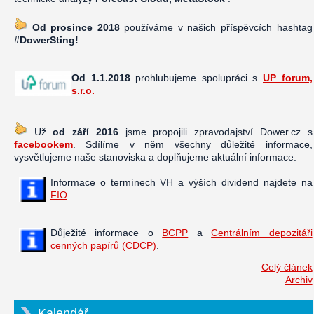
Od prosince 2018
používáme v našich příspěvcích hashtag
#DowerSting!
Od 1.1.2018
prohlubujeme spolupráci s
UP forum,
s.r.o.
Už
od září 2016
jsme propojili zpravodajství Dower.cz s
facebookem
. Sdílíme v něm všechny důležité informace,
vysvětlujeme naše stanoviska a doplňujeme aktuální informace.
Informace o termínech VH a výších dividend najdete na
FIO
.
Důježité informace o
BCPP
a
Centrálním depozitáři
cenných papírů (CDCP)
.
Celý článek
Archiv
Kalendář