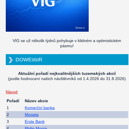
VIG se už několik týdnů pohybuje v klidném a optimistickém
pásmu!
DOWEstoR
Aktuální pořadí nejkvalitnějších tuzemských akcií
(podle hodnocení našich návštěvníků od 1.4.2026 do 31.8.2026)
Návod
Pořadí
Název akcie
1
Komerční banka
2
Moneta
3
Erste Bank
4
Philip Morris