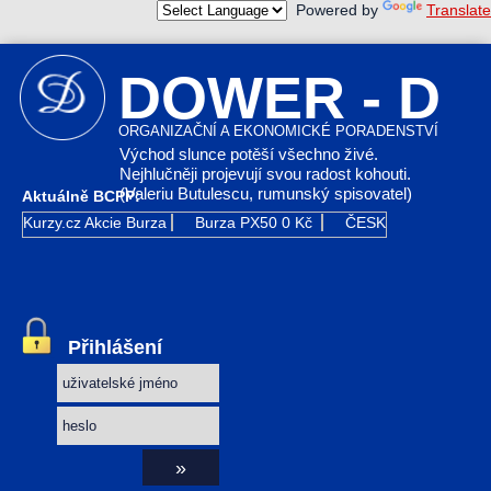
Powered by
Translate
DOWER - D
ORGANIZAČNÍ A EKONOMICKÉ PORADENSTVÍ
Východ slunce potěší všechno živé.
Nejhlučněji projevují svou radost kohouti.
(Valeriu Butulescu, rumunský spisovatel)
Aktuálně BCPP:
Kurzy.cz
Akcie Burza
Burza PX50
0 Kč
ČESKÁ ZBROJOVKA
Přihlášení