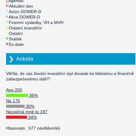
Legenda:
Aktuální den
Avízo DOWER-D
Akce DOWER-D
Firemní výsledky, VH a MVH
Ostatní investiční
Ostatní
Svátek
Ex-date
Anketa
Věříte, že vás životní investiční styl dovede ke klidnému a finančně
zabezpečenému stáří?
Ano 205
36%
Ne 175
30%
Nezajímá mně to 197
34%
Hlasovalo : 577 návštěvníků