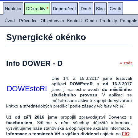
Nabídka
DDkredity
*
Doporučení
Daně
Blog
Ceník
Úvod
Průvodce
Objednávka
Kontakt
O nás
Produkty
Fotogale
Synergické okénko
Info DOWER - D
« zpět
Dne 14. a 15.3.2017 jsme testovali
aplikaci
DOWEstoR
a
od 16.3.2017
DOWEstoR!
jsme ji na ostro uvedli
do měsíčního
zkušebního provozu
. V aplikaci se
můžete sami aktivně zapojit do vytváření
krátko a střednědobých predikcí podle zásady
víc hlav víc ví
.
Už
od září 2016
jsme propojili zpravodajství Dower.cz s
facebookem
. Sdílíme v něm všechny důležité informace,
vysvětlujeme naše stanoviska a doplňujeme aktuální informace.
Informace o termínech VH
a
výších dividend
najdete na
FIO
.