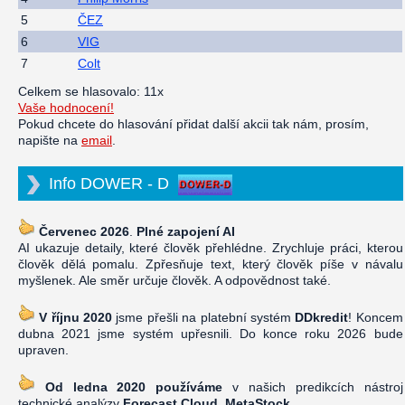
5
ČEZ
6
VIG
7
Colt
Celkem se hlasovalo: 11x
Vaše hodnocení!
Pokud chcete do hlasování přidat další akcii tak nám, prosím,
napište na
email
.
Info DOWER - D
Červenec 2026
.
Plné zapojení AI
AI ukazuje detaily, které člověk přehlédne. Zrychluje práci, kterou
člověk dělá pomalu. Zpřesňuje text, který člověk píše v návalu
myšlenek. Ale směr určuje člověk. A odpovědnost také.
V říjnu 2020
jsme přešli na platební systém
DDkredit
! Koncem
dubna 2021 jsme systém upřesnili. Do konce roku 2026 bude
upraven.
Od ledna 2020 používáme
v našich predikcích nástroj
technické analýzy
Forecast Cloud, MetaStock
.