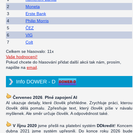
2
Moneta
3
Erste Bank
4
Philip Morris
5
ČEZ
6
VIG
7
Colt
Celkem se hlasovalo: 11x
Vaše hodnocení!
Pokud chcete do hlasování přidat další akcii tak nám, prosím,
napište na
email
.
Info DOWER - D
Červenec 2026
.
Plné zapojení AI
AI ukazuje detaily, které člověk přehlédne. Zrychluje práci, kterou
člověk dělá pomalu. Zpřesňuje text, který člověk píše v návalu
myšlenek. Ale směr určuje člověk. A odpovědnost také.
V říjnu 2020
jsme přešli na platební systém
DDkredit
! Koncem
dubna 2021 jsme systém upřesnili. Do konce roku 2026 bude