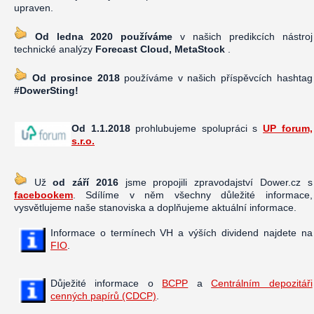
upraven.
Od ledna 2020 používáme
v našich predikcích nástroj
technické analýzy
Forecast Cloud, MetaStock
.
Od prosince 2018
používáme v našich příspěvcích hashtag
#DowerSting!
Od 1.1.2018
prohlubujeme spolupráci s
UP forum,
s.r.o.
Už
od září 2016
jsme propojili zpravodajství Dower.cz s
facebookem
. Sdílíme v něm všechny důležité informace,
vysvětlujeme naše stanoviska a doplňujeme aktuální informace.
Informace o termínech VH a výších dividend najdete na
FIO
.
Důježité informace o
BCPP
a
Centrálním depozitáři
cenných papírů (CDCP)
.