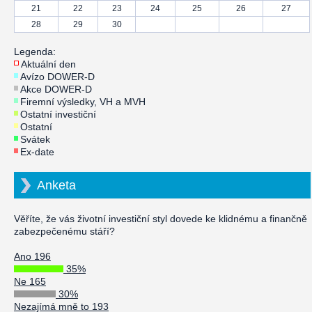
21
22
23
24
25
26
27
28
29
30
Legenda:
Aktuální den
Avízo DOWER-D
Akce DOWER-D
Firemní výsledky, VH a MVH
Ostatní investiční
Ostatní
Svátek
Ex-date
Anketa
Věříte, že vás životní investiční styl dovede ke klidnému a finančně
zabezpečenému stáří?
Ano 196
35%
Ne 165
30%
Nezajímá mně to 193