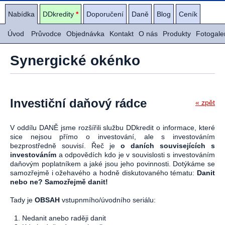
Nabídka
DDkredity
*
Doporučení
Daně
Blog
Ceník
Úvod
Průvodce
Objednávka
Kontakt
O nás
Produkty
Fotogale
Synergické okénko
Investiční daňový rádce
« zpět
V oddílu DANĚ jsme rozšířili službu DDkredit o informace, které
sice nejsou přímo o investování, ale s investováním
bezprostředně souvisí. Řeč je
o daních souvisejících s
investováním
a odpovědích kdo je v souvislosti s investováním
daňovým poplatníkem a jaké jsou jeho povinnosti. Dotýkáme se
samozřejmě i ožehavého a hodně diskutovaného tématu:
Danit
nebo ne? Samozřejmě danit!
Tady je
OBSAH
vstupnmího/úvodního seriálu:
1. Nedanit anebo raději danit