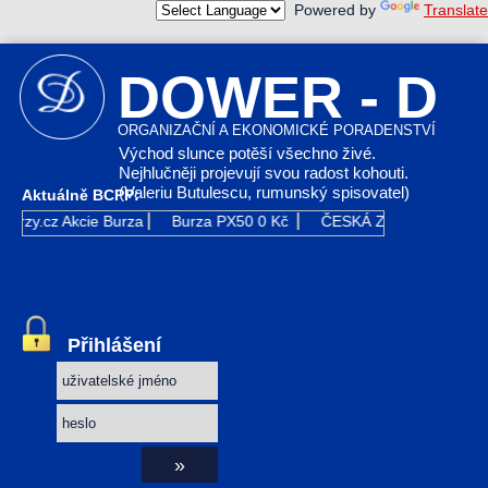
Powered by
Translate
DOWER - D
ORGANIZAČNÍ A EKONOMICKÉ PORADENSTVÍ
Východ slunce potěší všechno živé.
Nejhlučněji projevují svou radost kohouti.
(Valeriu Butulescu, rumunský spisovatel)
Aktuálně BCPP:
urzy.cz
Akcie Burza
Burza PX50
0 Kč
ČESKÁ ZBROJOVKA GR
Přihlášení