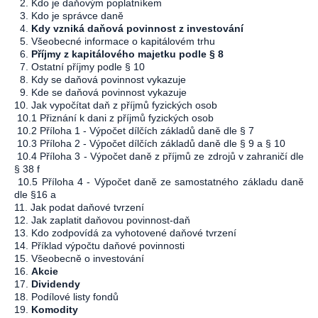
2. Kdo je daňovým poplatníkem
3. Kdo je správce daně
4.
Kdy vzniká daňová povinnost z investování
5. Všeobecné informace o kapitálovém trhu
6.
Příjmy z kapitálového majetku podle § 8
7. Ostatní příjmy podle § 10
8. Kdy se daňová povinnost vykazuje
9. Kde se daňová povinnost vykazuje
10. Jak vypočítat daň z příjmů fyzických osob
10.1 Přiznání k dani z příjmů fyzických osob
10.2 Příloha 1 - Výpočet dílčích základů daně dle § 7
10.3 Příloha 2 - Výpočet dílčích základů daně dle § 9 a § 10
10.4 Příloha 3 - Výpočet daně z příjmů ze zdrojů v zahraničí dle
§ 38 f
10.5 Příloha 4 - Výpočet daně ze samostatného základu daně
dle §16 a
11. Jak podat daňové tvrzení
12. Jak zaplatit daňovou povinnost-daň
13. Kdo zodpovídá za vyhotovené daňové tvrzení
14. Příklad výpočtu daňové povinnosti
15. Všeobecně o investování
16.
Akcie
17.
Dividendy
18. Podílové listy fondů
19.
Komodity