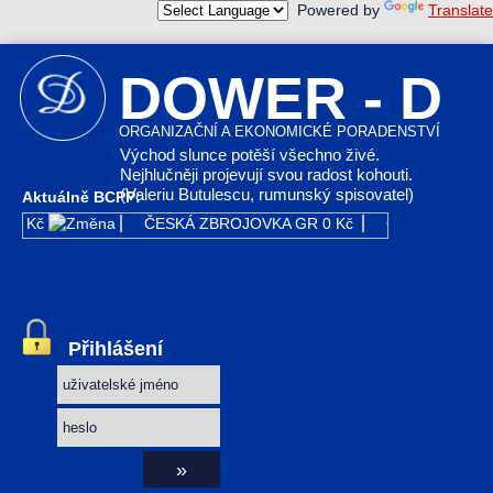
Powered by
Translate
DOWER - D
ORGANIZAČNÍ A EKONOMICKÉ PORADENSTVÍ
Východ slunce potěší všechno živé.
Nejhlučněji projevují svou radost kohouti.
(Valeriu Butulescu, rumunský spisovatel)
Aktuálně BCPP:
0
0 Kč
ČESKÁ ZBROJOVKA GR
0 Kč
ČEZ
0 Kč
E
Přihlášení