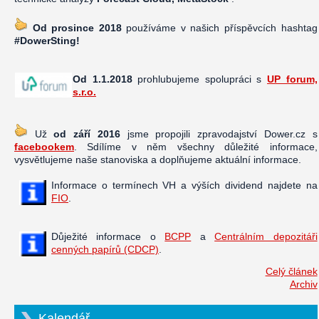
Od prosince 2018
používáme v našich příspěvcích hashtag
#DowerSting!
Od 1.1.2018
prohlubujeme spolupráci s
UP forum,
s.r.o.
Už
od září 2016
jsme propojili zpravodajství Dower.cz s
facebookem
. Sdílíme v něm všechny důležité informace,
vysvětlujeme naše stanoviska a doplňujeme aktuální informace.
Informace o termínech VH a výších dividend najdete na
FIO
.
Důježité informace o
BCPP
a
Centrálním depozitáři
cenných papírů (CDCP)
.
Celý článek
Archiv
Kalendář