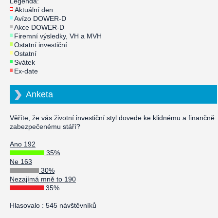
Legenda:
Aktuální den
Avízo DOWER-D
Akce DOWER-D
Firemní výsledky, VH a MVH
Ostatní investiční
Ostatní
Svátek
Ex-date
Anketa
Věříte, že vás životní investiční styl dovede ke klidnému a finančně
zabezpečenému stáří?
Ano 192
35%
Ne 163
30%
Nezajímá mně to 190
35%
Hlasovalo : 545 návštěvníků