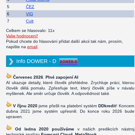
5
ČEZ
6
VIG
7
Colt
Celkem se hlasovalo: 11x
Vaše hodnocení!
Pokud chcete do hlasování přidat další akcii tak nám, prosím,
napište na
email
.
Info DOWER - D
Červenec 2026
.
Plné zapojení AI
AI ukazuje detaily, které člověk přehlédne. Zrychluje práci, kterou
člověk dělá pomalu. Zpřesňuje text, který člověk píše v návalu
myšlenek. Ale směr určuje člověk. A odpovědnost také.
V říjnu 2020
jsme přešli na platební systém
DDkredit
! Koncem
dubna 2021 jsme systém upřesnili. Do konce roku 2026 bude
upraven.
Od ledna 2020 používáme
v našich predikcích nástroj
technické analýzy
Forecast Cloud, MetaStock
.