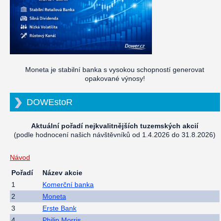
Moneta je stabilní banka s vysokou schopností generovat
opakované výnosy!
DOWEstoR
Aktuální pořadí nejkvalitnějších tuzemských akcií
(podle hodnocení našich návštěvníků od 1.4.2026 do 31.8.2026)
Návod
Pořadí
Název akcie
1
Komerční banka
2
Moneta
3
Erste Bank
4
Philip Morris