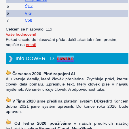
5
ČEZ
6
VIG
7
Colt
Celkem se hlasovalo: 11x
Vaše hodnocení!
Pokud chcete do hlasování přidat další akcii tak nám, prosím,
napište na
email
.
Info DOWER - D
Červenec 2026
.
Plné zapojení AI
AI ukazuje detaily, které člověk přehlédne. Zrychluje práci, kterou
člověk dělá pomalu. Zpřesňuje text, který člověk píše v návalu
myšlenek. Ale směr určuje člověk. A odpovědnost také.
V říjnu 2020
jsme přešli na platební systém
DDkredit
! Koncem
dubna 2021 jsme systém upřesnili. Do konce roku 2026 bude
upraven.
Od ledna 2020 používáme
v našich predikcích nástroj
technické analýzy
Forecast Cloud, MetaStock
.