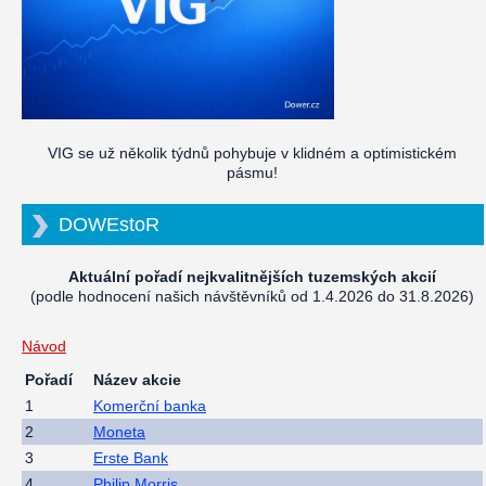
VIG se už několik týdnů pohybuje v klidném a optimistickém
pásmu!
DOWEstoR
Aktuální pořadí nejkvalitnějších tuzemských akcií
(podle hodnocení našich návštěvníků od 1.4.2026 do 31.8.2026)
Návod
Pořadí
Název akcie
1
Komerční banka
2
Moneta
3
Erste Bank
4
Philip Morris