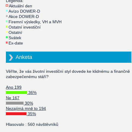
Legenda:
Aktuální den
Avízo DOWER-D
Akce DOWER-D
Firemní výsledky, VH a MVH
Ostatní investiční
Ostatní
Svátek
Ex-date
Anketa
Věříte, že vás životní investiční styl dovede ke klidnému a finančně
zabezpečenému stáří?
Ano 199
36%
Ne 167
30%
Nezajímá mně to 194
35%
Hlasovalo : 560 návštěvníků