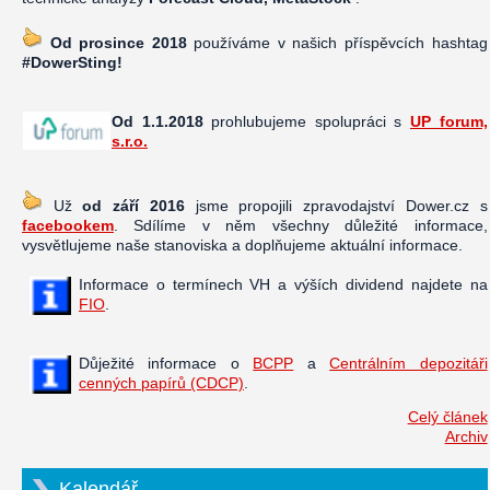
Od prosince 2018
používáme v našich příspěvcích hashtag
#DowerSting!
Od 1.1.2018
prohlubujeme spolupráci s
UP forum,
s.r.o.
Už
od září 2016
jsme propojili zpravodajství Dower.cz s
facebookem
. Sdílíme v něm všechny důležité informace,
vysvětlujeme naše stanoviska a doplňujeme aktuální informace.
Informace o termínech VH a výších dividend najdete na
FIO
.
Důježité informace o
BCPP
a
Centrálním depozitáři
cenných papírů (CDCP)
.
Celý článek
Archiv
Kalendář