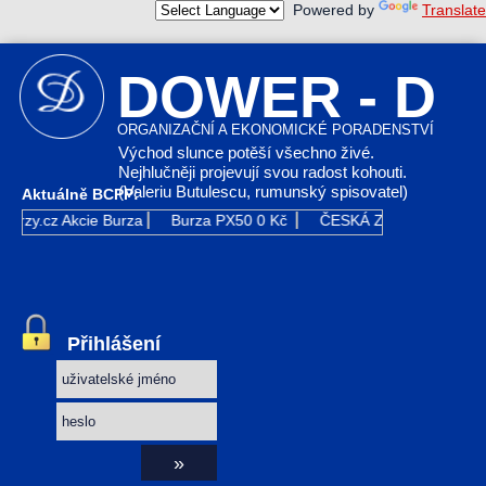
Powered by
Translate
DOWER - D
ORGANIZAČNÍ A EKONOMICKÉ PORADENSTVÍ
Východ slunce potěší všechno živé.
Nejhlučněji projevují svou radost kohouti.
(Valeriu Butulescu, rumunský spisovatel)
Aktuálně BCPP:
Kurzy.cz
Akcie Burza
Burza PX50
0 Kč
ČESKÁ ZBROJOVKA GR
Přihlášení