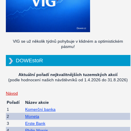
VIG se už několik týdnů pohybuje v klidném a optimistickém
pásmu!
DOWEstoR
Aktuální pořadí nejkvalitnějších tuzemských akcií
(podle hodnocení našich návštěvníků od 1.4.2026 do 31.8.2026)
Návod
Pořadí
Název akcie
1
Komerční banka
2
Moneta
3
Erste Bank
4
Philip Morris