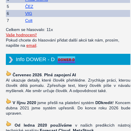
5
ČEZ
6
VIG
7
Colt
Celkem se hlasovalo: 11x
Vaše hodnocení!
Pokud chcete do hlasování přidat další akcii tak nám, prosím,
napište na
email
.
Info DOWER - D
Červenec 2026
.
Plné zapojení AI
AI ukazuje detaily, které člověk přehlédne. Zrychluje práci, kterou
člověk dělá pomalu. Zpřesňuje text, který člověk píše v návalu
myšlenek. Ale směr určuje člověk. A odpovědnost také.
V říjnu 2020
jsme přešli na platební systém
DDkredit
! Koncem
dubna 2021 jsme systém upřesnili. Do konce roku 2026 bude
upraven.
Od ledna 2020 používáme
v našich predikcích nástroj
technické analýzy
Forecast Cloud, MetaStock
.