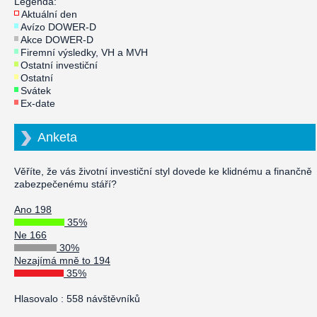
Legenda:
Aktuální den
Avízo DOWER-D
Akce DOWER-D
Firemní výsledky, VH a MVH
Ostatní investiční
Ostatní
Svátek
Ex-date
Anketa
Věříte, že vás životní investiční styl dovede ke klidnému a finančně
zabezpečenému stáří?
Ano 198
35%
Ne 166
30%
Nezajímá mně to 194
35%
Hlasovalo : 558 návštěvníků