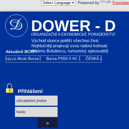
Powered by
Translate
DOWER - D
ORGANIZAČNÍ A EKONOMICKÉ PORADENSTVÍ
Východ slunce potěší všechno živé.
Nejhlučněji projevují svou radost kohouti.
(Valeriu Butulescu, rumunský spisovatel)
Aktuálně BCPP:
Kurzy.cz
Akcie Burza
Burza PX50
0 Kč
ČESKÁ ZBROJOVKA G
Přihlášení