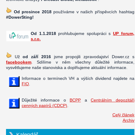
Od prosince 2018
používáme v našich příspěvcích hashtag
#DowerSting!
Od 1.1.2018
prohlubujeme spolupráci s
UP forum,
s.r.o.
Už
od září 2016
jsme propojili zpravodajství Dower.cz s
facebookem
. Sdílíme v něm všechny důležité informace,
vysvětlujeme naše stanoviska a doplňujeme aktuální informace.
Informace o termínech VH a výších dividend najdete na
FIO
.
Důježité informace o
BCPP
a
Centrálním depozitáři
cenných papírů (CDCP)
.
Celý článek
Archiv
Kalendář