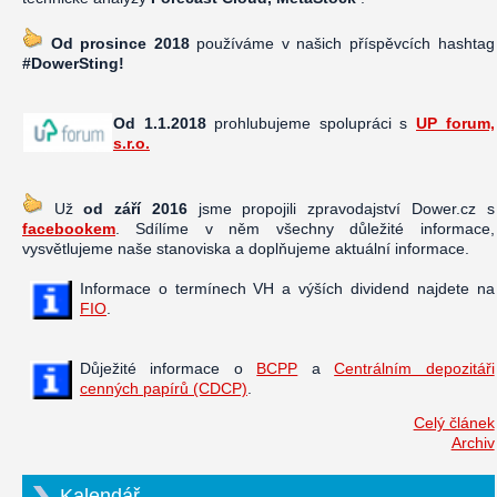
Od prosince 2018
používáme v našich příspěvcích hashtag
#DowerSting!
Od 1.1.2018
prohlubujeme spolupráci s
UP forum,
s.r.o.
Už
od září 2016
jsme propojili zpravodajství Dower.cz s
facebookem
. Sdílíme v něm všechny důležité informace,
vysvětlujeme naše stanoviska a doplňujeme aktuální informace.
Informace o termínech VH a výších dividend najdete na
FIO
.
Důježité informace o
BCPP
a
Centrálním depozitáři
cenných papírů (CDCP)
.
Celý článek
Archiv
Kalendář