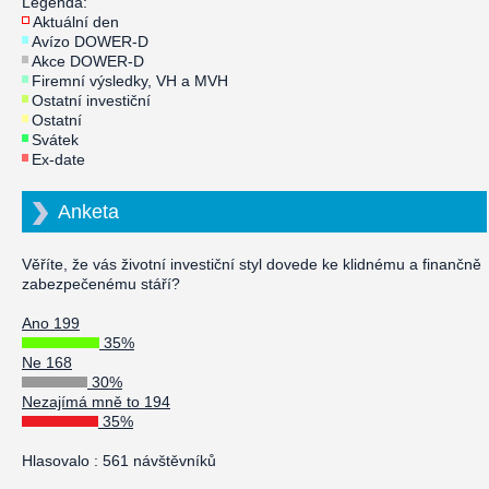
Legenda:
Aktuální den
Avízo DOWER-D
Akce DOWER-D
Firemní výsledky, VH a MVH
Ostatní investiční
Ostatní
Svátek
Ex-date
Anketa
Věříte, že vás životní investiční styl dovede ke klidnému a finančně
zabezpečenému stáří?
Ano 199
35%
Ne 168
30%
Nezajímá mně to 194
35%
Hlasovalo : 561 návštěvníků