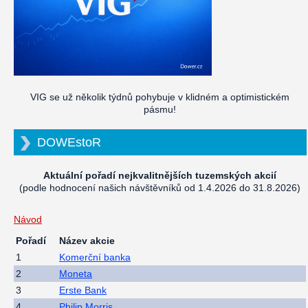
VIG se už několik týdnů pohybuje v klidném a optimistickém
pásmu!
DOWEstoR
Aktuální pořadí nejkvalitnějších tuzemských akcií
(podle hodnocení našich návštěvníků od 1.4.2026 do 31.8.2026)
Návod
Pořadí
Název akcie
1
Komerční banka
2
Moneta
3
Erste Bank
4
Philip Morris