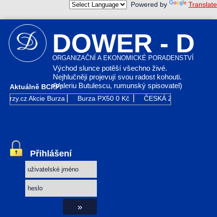
Powered by
Translate
DOWER - D
ORGANIZAČNÍ A EKONOMICKÉ PORADENSTVÍ
Východ slunce potěší všechno živé.
Nejhlučněji projevují svou radost kohouti.
(Valeriu Butulescu, rumunský spisovatel)
Aktuálně BCPP:
Kurzy.cz
Akcie Burza
Burza PX50
0 Kč
ČESKÁ ZBROJOVKA G
Přihlášení