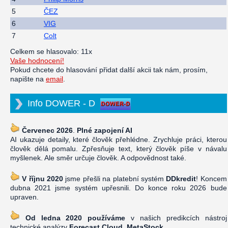
5
ČEZ
6
VIG
7
Colt
Celkem se hlasovalo: 11x
Vaše hodnocení!
Pokud chcete do hlasování přidat další akcii tak nám, prosím,
napište na
email
.
Info DOWER - D
Červenec 2026
.
Plné zapojení AI
AI ukazuje detaily, které člověk přehlédne. Zrychluje práci, kterou
člověk dělá pomalu. Zpřesňuje text, který člověk píše v návalu
myšlenek. Ale směr určuje člověk. A odpovědnost také.
V říjnu 2020
jsme přešli na platební systém
DDkredit
! Koncem
dubna 2021 jsme systém upřesnili. Do konce roku 2026 bude
upraven.
Od ledna 2020 používáme
v našich predikcích nástroj
technické analýzy
Forecast Cloud, MetaStock
.