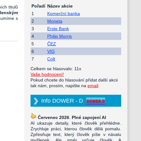
Pořadí
Název akcie
ích titulů
elenským
1
Komerční banka
 a umíme s
2
Moneta
3
Erste Bank
4
Philip Morris
5
ČEZ
6
VIG
7
Colt
Celkem se hlasovalo: 11x
Vaše hodnocení!
Pokud chcete do hlasování přidat další akcii
tak nám, prosím, napište na
email
.
Info DOWER - D
Červenec 2026
.
Plné zapojení AI
AI ukazuje detaily, které člověk přehlédne.
Zrychluje práci, kterou člověk dělá pomalu.
Zpřesňuje text, který člověk píše v návalu
myšlenek. Ale směr určuje člověk. A