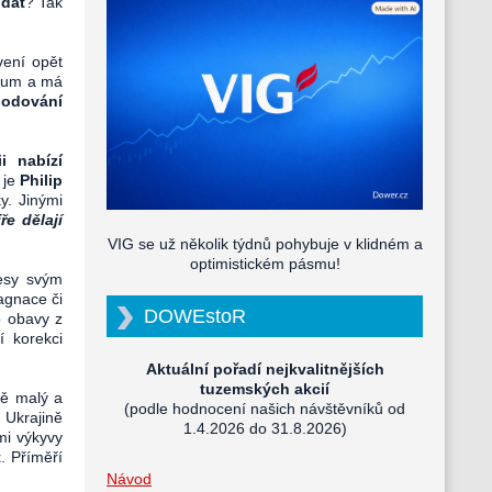
dat
? Tak
vení opět
ntum a má
hodování
i nabízí
 je
Philip
y. Jinými
íře dělají
VIG se už několik týdnů pohybuje v klidném a
optimistickém pásmu!
lesy svým
agnace či
DOWEstoR
o obavy z
í korekci
Aktuální pořadí nejkvalitnějších
tuzemských akcií
ně malý a
(podle hodnocení našich návštěvníků od
 Ukrajině
1.4.2026 do 31.8.2026)
mi výkyvy
t
. Příměří
Návod