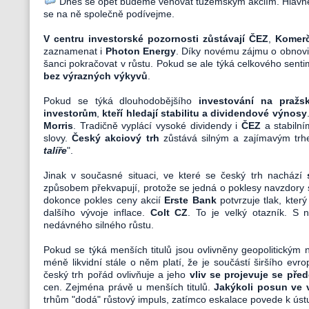
Dnes se opět budeme věnovat tuzemským akciím. Hlavně
se na ně společně podívejme.
V centru investorské pozornosti zůstávají ČEZ
,
Komerč
zaznamenat i
Photon Energy
. Díky novému zájmu o obnovi
šanci pokračovat v růstu. Pokud se ale týká celkového se
bez výrazných výkyvů
.
Pokud se týká dlouhodobějšího
investování na praž
investorům
,
kteří hledají stabilitu a dividendové výnosy
Morris
. Tradičně vyplácí vysoké dividendy i
ČEZ
a stabiln
slovy.
Český akciový trh
zůstává silným a zajímavým trh
talíře
".
Jinak v současné situaci, ve které se český trh nachází
způsobem překvapují, protože se jedná o poklesy navzdory s
dokonce pokles ceny akcií
Erste Bank
potvrzuje tlak, kte
dalšího vývoje inflace.
Colt CZ
. To je velký otazník. S 
nedávného silného růstu.
Pokud se týká menších titulů jsou ovlivněny geopolitickým 
méně likvidní stále o něm platí, že je součástí širšího evro
český trh pořád ovlivňuje a jeho
vliv se projevuje se pře
cen. Zejména právě u menších titulů.
Jakýkoli posun ve 
trhům "dodá" růstový impuls, zatímco eskalace povede k úst