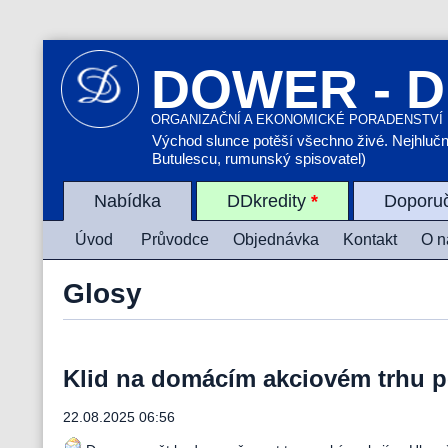
DOWER - D
ORGANIZAČNÍ A EKONOMICKÉ PORADENSTVÍ
Východ slunce potěší všechno živé. Nejhlučněj
Butulescu, rumunský spisovatel)
Nabídka
DDkredity
*
Doporu
Úvod
Průvodce
Objednávka
Kontakt
O n
Glosy
Klid na domácím akciovém trhu p
22.08.2025 06:56