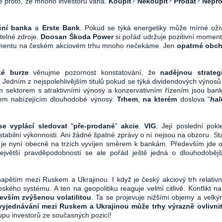
 proto, že mnoho investorů váhá.
Koupit
?
Nekoupit
?
Prodat
?
Nepro
ní banka
a
Erste Bank
. Pokud se týká energetiky může mírné oži
telné zdroje.
Doosan Škoda Power
si pořád udržuje pozitivní mome
ntimentu na českém akciovém trhu mnoho nečekáme. Jen
opatrné obc
ské burze
věnujme pozornost konstatování, že
nadějnou strategi
. Jedním z nejspolehlivějším titulů pokud se týká dividendových výnosů
ím sektorem s atraktivními výnosy a konzervativním řízením jsou bank
em nabízejícím dlouhodobé výnosy.
Trhem
,
na kterém
doslova "
hal
se vyplácí sledovat
"
pře-prodané
"
akcie
.
VIG
. Její poslední pok
tabilní výkonnosti. Ani žádné špatné zprávy o ní nejsou na obzoru. St
rý je nyní obecně na trzích vyvíjen směrem k bankám. Především jde 
největší pravděpodobností se ale pořád ještě jedná o dlouhodobějš
napětím mezi Ruskem a Ukrajinou. I když je český akciový trh relativ
pského systému. A ten na geopolitiku reaguje velmi citlivě. Konflikt na
devším zvýšenou volatilitou
. Ta se projevuje nižšími objemy a velký
vyjednávání mezi Ruskem a Ukrajinou může trhy výrazně ovlivni
upu investorů ze současných pozicí!