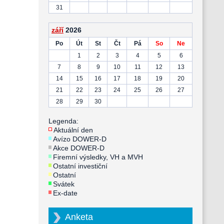
31
září
2026
Po
Út
St
Čt
Pá
So
Ne
1
2
3
4
5
6
7
8
9
10
11
12
13
14
15
16
17
18
19
20
21
22
23
24
25
26
27
28
29
30
Legenda:
Aktuální den
Avízo DOWER-D
Akce DOWER-D
Firemní výsledky, VH a MVH
Ostatní investiční
Ostatní
Svátek
Ex-date
Anketa