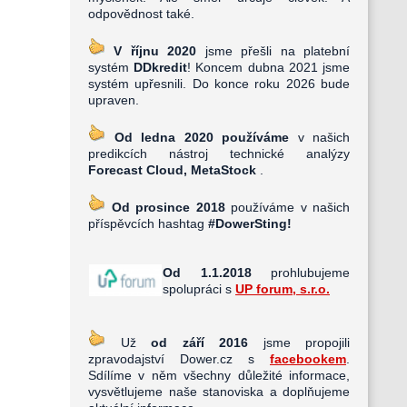
odpovědnost také.
V říjnu 2020
jsme přešli na platební
systém
DDkredit
! Koncem dubna 2021 jsme
systém upřesnili. Do konce roku 2026 bude
upraven.
Od ledna 2020 používáme
v našich
predikcích nástroj technické analýzy
Forecast Cloud, MetaStock
.
Od prosince 2018
používáme v našich
příspěvcích hashtag
#DowerSting!
Od 1.1.2018
prohlubujeme
spolupráci s
UP forum, s.r.o.
Už
od září 2016
jsme propojili
zpravodajství Dower.cz s
facebookem
.
Sdílíme v něm všechny důležité informace,
vysvětlujeme naše stanoviska a doplňujeme