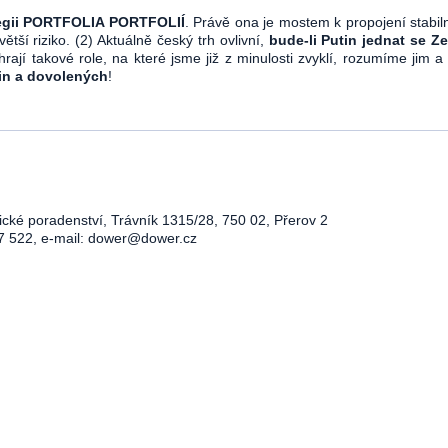
tegii PORTFOLIA PORTFOLIÍ
. Právě ona je mostem k propojení stabiln
větší riziko. (2) Aktuálně český trh ovlivní,
bude-li Putin jednat se Z
sehrají takové role, na které jsme již z minulosti zvyklí, rozumíme jim
nin a dovolených
!
ické poradenství, Trávník 1315/28, 750 02, Přerov 2
7 522, e-mail:
dower@dower.cz