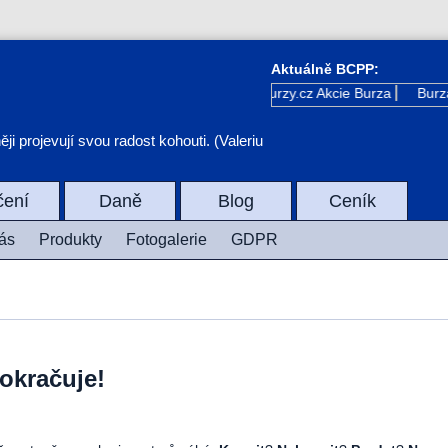
Aktuálně BCPP:
Kurzy.cz
Akcie Burza
Burza 
i projevují svou radost kohouti. (Valeriu
čení
Daně
Blog
Ceník
ás
Produkty
Fotogalerie
GDPR
okračuje!