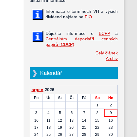
aktuální informace.
Informace o termínech VH a výších
dividend najdete na
FIO
.
Důježité informace o
BCPP
a
Centrálním depozitáři cenných
papírů (CDCP)
.
Celý článek
Archiv
Kalendář
srpen
2026
Po
Út
St
Čt
Pá
So
Ne
1
2
3
4
5
6
7
8
9
10
11
12
13
14
15
16
17
18
19
20
21
22
23
24
25
26
27
28
29
30