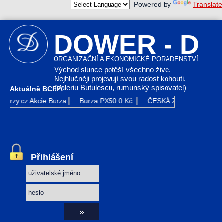
Powered by
Translate
DOWER - D
ORGANIZAČNÍ A EKONOMICKÉ PORADENSTVÍ
Východ slunce potěší všechno živé.
Nejhlučněji projevují svou radost kohouti.
(Valeriu Butulescu, rumunský spisovatel)
Aktuálně BCPP:
Kurzy.cz
Akcie Burza
Burza PX50
0 Kč
ČESKÁ ZBROJOVKA G
Přihlášení