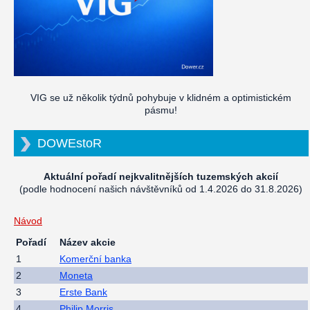
VIG se už několik týdnů pohybuje v klidném a optimistickém
pásmu!
DOWEstoR
Aktuální pořadí nejkvalitnějších tuzemských akcií
(podle hodnocení našich návštěvníků od 1.4.2026 do 31.8.2026)
Návod
Pořadí
Název akcie
1
Komerční banka
2
Moneta
3
Erste Bank
4
Philip Morris