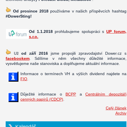
Od prosince 2018
používáme v našich příspěvcích hashtag
#DowerSting!
Od 1.1.2018
prohlubujeme spolupráci s
UP forum,
s.r.o.
Už
od září 2016
jsme propojili zpravodajství Dower.cz s
facebookem
. Sdílíme v něm všechny důležité informace,
vysvětlujeme naše stanoviska a doplňujeme aktuální informace.
Informace o termínech VH a výších dividend najdete na
FIO
.
Důježité informace o
BCPP
a
Centrálním depozitáři
cenných papírů (CDCP)
.
Celý článek
Archiv
Kalendář