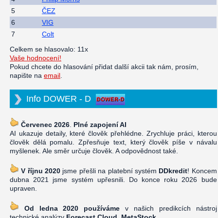
5
ČEZ
6
VIG
7
Colt
Celkem se hlasovalo: 11x
Vaše hodnocení!
Pokud chcete do hlasování přidat další akcii tak nám, prosím,
napište na
email
.
Info DOWER - D
Červenec 2026
.
Plné zapojení AI
AI ukazuje detaily, které člověk přehlédne. Zrychluje práci, kterou
člověk dělá pomalu. Zpřesňuje text, který člověk píše v návalu
myšlenek. Ale směr určuje člověk. A odpovědnost také.
V říjnu 2020
jsme přešli na platební systém
DDkredit
! Koncem
dubna 2021 jsme systém upřesnili. Do konce roku 2026 bude
upraven.
Od ledna 2020 používáme
v našich predikcích nástroj
technické analýzy
Forecast Cloud, MetaStock
.