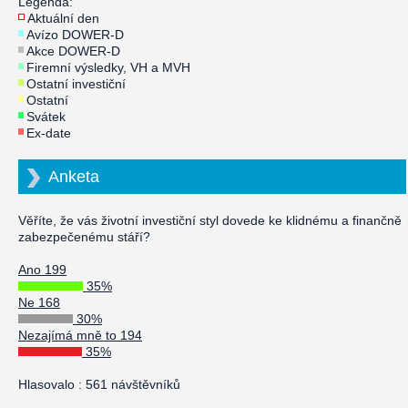
Legenda:
Aktuální den
Avízo DOWER-D
Akce DOWER-D
Firemní výsledky, VH a MVH
Ostatní investiční
Ostatní
Svátek
Ex-date
Anketa
Věříte, že vás životní investiční styl dovede ke klidnému a finančně
zabezpečenému stáří?
Ano 199
35%
Ne 168
30%
Nezajímá mně to 194
35%
Hlasovalo : 561 návštěvníků