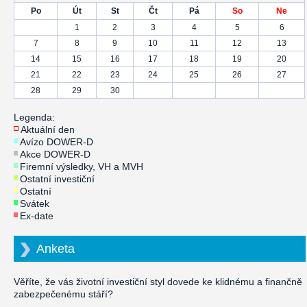
Po
Út
St
Čt
Pá
So
Ne
1
2
3
4
5
6
7
8
9
10
11
12
13
14
15
16
17
18
19
20
21
22
23
24
25
26
27
28
29
30
Legenda:
Aktuální den
Avízo DOWER-D
Akce DOWER-D
Firemní výsledky, VH a MVH
Ostatní investiční
Ostatní
Svátek
Ex-date
Anketa
Věříte, že vás životní investiční styl dovede ke klidnému a finančně
zabezpečenému stáří?