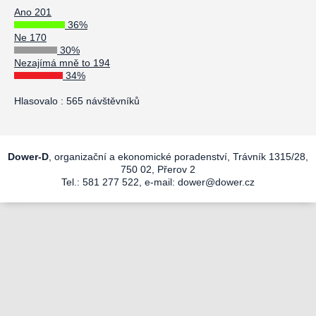
Ano 201
36%
Ne 170
30%
Nezajímá mně to 194
34%
Hlasovalo : 565 návštěvníků
Dower-D
, organizační a ekonomické poradenství, Trávník 1315/28,
750 02, Přerov 2
Tel.: 581 277 522, e-mail:
dower@dower.cz