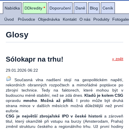
Nabídka
DDkredity
*
Doporučení
Daně
Blog
Ceník
Úvod
Průvodce
Objednávka
Kontakt
O nás
Produkty
Fotogale
Glosy
Sólokapr na trhu!
« zpět
29.01.2026 06:22
Současná vlna nadšení stojí na geopolitickém napětí,
rekordních obranných rozpočtech a mimořádné poptávce po
zbrojní technice. Tedy na faktorech, které mohou být v
budoucnu méně stabilní, než se zdá dnes.
Kladů je kolem CSG
opravdu
mnoho
.
Možná až příliš
. I proto může být druhá
strana mince v dalších měsících možná důležitější než první
euforie.
CSG je největší zbrojařské IPO v české historii
a zároveň
titul, který okamžitě při vstupu na burzy (Amsterodam, Praha)
změnil strukturu českého a regionálního trhu. Už první hodiny