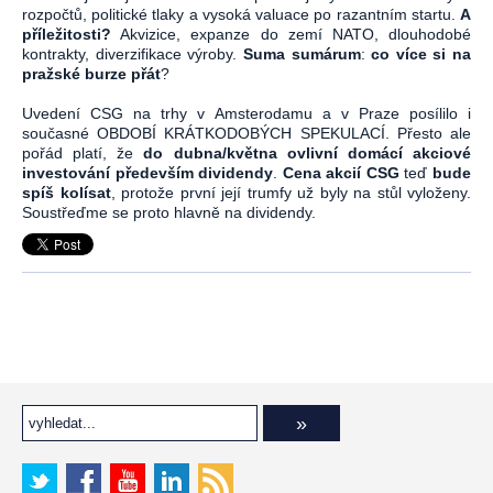
rozpočtů, politické tlaky a vysoká valuace po razantním startu.
A
příležitosti?
Akvizice, expanze do zemí NATO, dlouhodobé
kontrakty, diverzifikace výroby.
Suma sumárum
:
co více si na
pražské burze přát
?
Uvedení CSG na trhy v Amsterodamu a v Praze posílilo i
současné OBDOBÍ KRÁTKODOBÝCH SPEKULACÍ. Přesto ale
pořád platí, že
do dubna/května ovlivní domácí akciové
investování především dividendy
.
Cena akcií CSG
teď
bude
spíš kolísat
, protože první její trumfy už byly na stůl vyloženy.
Soustřeďme se proto hlavně na dividendy.