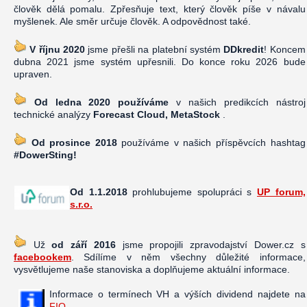
člověk dělá pomalu. Zpřesňuje text, který člověk píše v návalu
myšlenek. Ale směr určuje člověk. A odpovědnost také.
V říjnu 2020
jsme přešli na platební systém
DDkredit
! Koncem
dubna 2021 jsme systém upřesnili. Do konce roku 2026 bude
upraven.
Od ledna 2020 používáme
v našich predikcích nástroj
technické analýzy
Forecast Cloud, MetaStock
.
Od prosince 2018
používáme v našich příspěvcích hashtag
#DowerSting!
Od 1.1.2018
prohlubujeme spolupráci s
UP forum,
s.r.o.
Už
od září 2016
jsme propojili zpravodajství Dower.cz s
facebookem
. Sdílíme v něm všechny důležité informace,
vysvětlujeme naše stanoviska a doplňujeme aktuální informace.
Informace o termínech VH a výších dividend najdete na
FIO
.