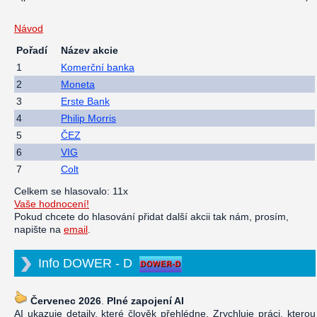
Návod
Pořadí
Název akcie
1
Komerční banka
2
Moneta
3
Erste Bank
4
Philip Morris
5
ČEZ
6
VIG
7
Colt
Celkem se hlasovalo: 11x
Vaše hodnocení!
Pokud chcete do hlasování přidat další akcii tak nám, prosím,
napište na
email
.
Info DOWER - D
Červenec 2026
.
Plné zapojení AI
AI ukazuje detaily, které člověk přehlédne. Zrychluje práci, kterou