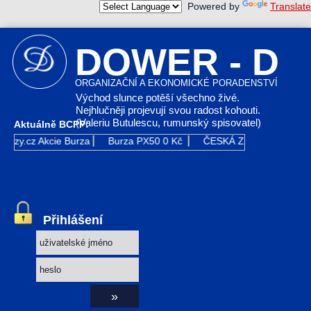
Powered by
Translate
DOWER - D
ORGANIZAČNÍ A EKONOMICKÉ PORADENSTVÍ
Východ slunce potěší všechno živé.
Nejhlučněji projevují svou radost kohouti.
(Valeriu Butulescu, rumunský spisovatel)
Aktuálně BCPP:
urzy.cz
Akcie Burza
Burza PX50
0 Kč
ČESKÁ ZBROJOVKA GR
Přihlášení