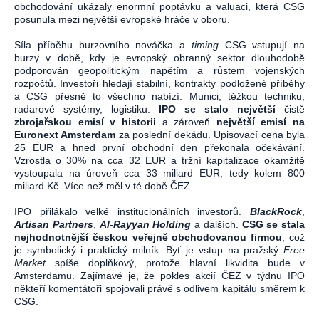
obchodování ukázaly enormní poptávku a valuaci, která CSG
posunula mezi největší evropské hráče v oboru.
Síla příběhu burzovního nováčka a
timing
CSG vstupují na
burzy v době, kdy je evropský obranný sektor dlouhodobě
podporován geopolitickým napětím a růstem vojenských
rozpočtů. Investoři hledají stabilní, kontrakty podložené příběhy
a CSG přesně to všechno nabízí. Munici, těžkou techniku,
radarové systémy, logistiku.
IPO se stalo největší
čistě
zbrojařskou emisí v historii
a zároveň
největší emisí na
Euronext Amsterdam
za poslední dekádu. Upisovací cena byla
25 EUR a hned první obchodní den překonala očekávání.
Vzrostla o 30% na cca 32 EUR a tržní kapitalizace okamžitě
vystoupala na úroveň cca 33 miliard EUR, tedy kolem 800
miliard Kč. Více než měl v té době ČEZ.
IPO přilákalo velké institucionálních investorů.
BlackRock
,
Artisan Partners
,
Al-Rayyan Holding
a dalších.
CSG se stala
nejhodnotnější českou veřejně obchodovanou firmou
, což
je symbolický i praktický milník. Byť je vstup na pražský
Free
Market
spíše doplňkový, protože hlavní likvidita bude v
Amsterdamu. Zajímavé je, že pokles akcií ČEZ v týdnu IPO
někteří komentátoři spojovali právě s odlivem kapitálu směrem k
CSG.