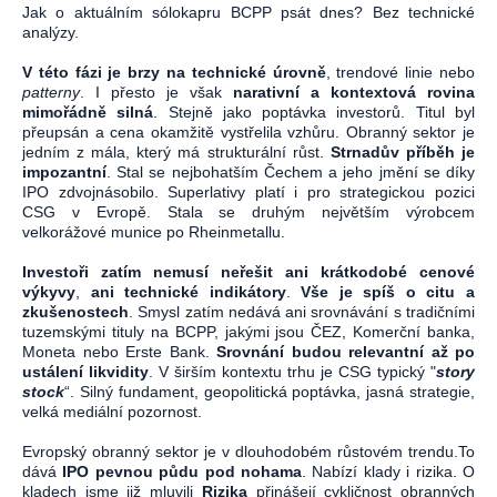
Jak o aktuálním sólokapru BCPP psát dnes? Bez technické
analýzy.
V této fázi je brzy na technické úrovně
, trendové linie nebo
patterny
. I přesto je však
narativní a kontextová rovina
mimořádně silná
. Stejně jako poptávka investorů. Titul byl
přeupsán a cena okamžitě vystřelila vzhůru. Obranný sektor je
jedním z mála, který má strukturální růst.
Strnadův příběh je
impozantní
. Stal se nejbohatším Čechem a jeho jmění se díky
IPO zdvojnásobilo. Superlativy platí i pro strategickou pozici
CSG v Evropě. Stala se druhým největším výrobcem
velkorážové munice po Rheinmetallu.
Investoři zatím nemusí neřešit ani krátkodobé cenové
výkyvy
,
ani technické indikátory
.
Vše je spíš o citu a
zkušenostech
. Smysl zatím nedává ani srovnávání s tradičními
tuzemskými tituly na BCPP, jakými jsou ČEZ, Komerční banka,
Moneta nebo Erste Bank.
Srovnání budou relevantní až po
ustálení likvidity
. V širším kontextu trhu je CSG typický "
story
stock
“. Silný fundament, geopolitická poptávka, jasná strategie,
velká mediální pozornost.
Evropský obranný sektor je v dlouhodobém růstovém trendu.To
dává
IPO pevnou půdu pod nohama
. Nabízí klady i rizika. O
kladech jsme již mluvili
Rizika
přinášejí cykličnost obranných