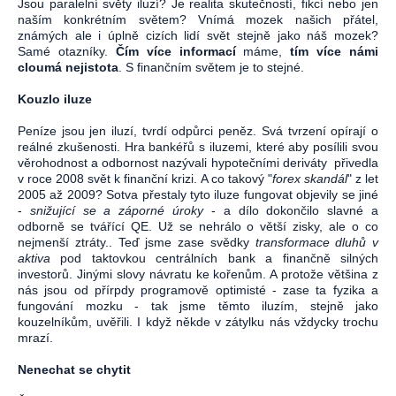
Jsou paralelní světy iluzí? Je realita skutečností, fikcí nebo jen
naším konkrétním světem? Vnímá mozek našich přátel,
známých ale i úplně cizích lidí svět stejně jako náš mozek?
Samé otazníky.
Čím více informací
máme,
tím více námi
cloumá nejistota
. S finančním světem je to stejné.
Kouzlo iluze
Peníze jsou jen iluzí, tvrdí odpůrci peněz. Svá tvrzení opírají o
reálné zkušenosti. Hra bankéřů s iluzemi, které aby posílili svou
věrohodnost a odbornost nazývali hypotečními deriváty přivedla
v roce 2008 svět k finanční krizi. A co takový "
forex skandál
" z let
2005 až 2009? Sotva přestaly tyto iluze fungovat objevily se jiné
-
snižující se a záporné úroky
- a dílo dokončilo slavné a
odborně se tvářící QE. Už se nehrálo o větší zisky, ale o co
nejmenší ztráty.. Teď jsme zase svědky
transformace dluhů v
aktiva
pod taktovkou centrálních bank a finančně silných
investorů. Jinými slovy návratu ke kořenům. A protože většina z
nás jsou od přírpdy programově optimisté - zase ta fyzika a
fungování mozku - tak jsme těmto iluzím, stejně jako
kouzelníkům, uvěřili. I když někde v zátylku nás vždycky trochu
mrazí.
Nenechat se chytit