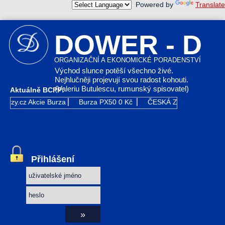
Powered by
Translate
DOWER - D
ORGANIZAČNÍ A EKONOMICKÉ PORADENSTVÍ
Východ slunce potěší všechno živé.
Nejhlučněji projevují svou radost kohouti.
(Valeriu Butulescu, rumunský spisovatel)
Aktuálně BCPP:
urzy.cz
Akcie Burza
Burza PX50
0 Kč
ČESKÁ ZBROJOVKA GR
Přihlášení