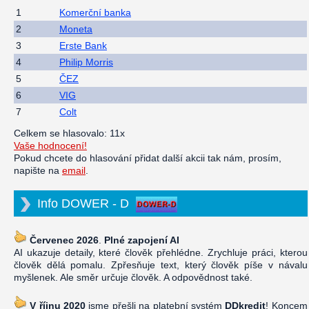
1
Komerční banka
2
Moneta
3
Erste Bank
4
Philip Morris
5
ČEZ
6
VIG
7
Colt
Celkem se hlasovalo: 11x
Vaše hodnocení!
Pokud chcete do hlasování přidat další akcii tak nám, prosím,
napište na
email
.
Info DOWER - D
Červenec 2026
.
Plné zapojení AI
AI ukazuje detaily, které člověk přehlédne. Zrychluje práci, kterou
člověk dělá pomalu. Zpřesňuje text, který člověk píše v návalu
myšlenek. Ale směr určuje člověk. A odpovědnost také.
V říjnu 2020
jsme přešli na platební systém
DDkredit
! Koncem