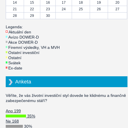
14
15
16
17
18
19
20
21
22
23
24
25
26
27
28
29
30
Legenda:
Aktuální den
Avízo DOWER-D
Akce DOWER-D
Firemní výsledky, VH a MVH
Ostatní investiční
Ostatní
Svátek
Ex-date
Anketa
Věříte, že vás životní investiční styl dovede ke klidnému a finančně
zabezpečenému stáří?
Ano 199
35%
Ne 168
30%