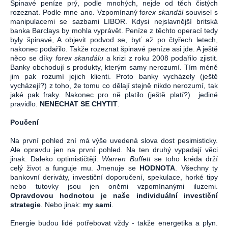
Špinavé peníze prý, podle mnohých, nejde od těch čistých
rozeznat. Podle mne ano. Vzpomínaný f
orex skandál
souvisel s
manipulacemi se sazbami LIBOR. Kdysi nejslavnější britská
banka Barclays by mohla vyprávět. Peníze z těchto operací tedy
byly špinavé, A objevit podvod se, byť až po čtyřech letech,
nakonec podařilo. Takže rozeznat špinavé peníze asi jde. A ještě
něco se díky
forex skandálu
a krizi z roku 2008 podařilo zjistit.
Banky obchodují s produkty, kterým samy nerozumí. Tím méně
jim pak rozumí jejich klienti. Proto banky vycházely (ještě
vycházejí?) z toho, že tomu co dělají stejně nikdo nerozumí, tak
jaké pak fraky. Nakonec pro ně platilo (ještě platí?) jediné
pravidlo.
NENECHAT SE CHYTIT
.
Poučení
Na první pohled zní má výše uvedená slova dost pesimisticky.
Ale opravdu jen na první pohled. Na ten druhý vypadají věci
jinak. Daleko optimističtěji.
Warren Buffett
se toho kréda drží
celý život a funguje mu. Jmenuje se
HODNOTA
. Všechny ty
bankovní deriváty, investiční doporučení, spekulace, horké tipy
nebo tutovky jsou jen oněmi vzpomínanými iluzemi.
Opravdovou hodnotou je naše individuální investiční
strategie
. Nebo jinak:
my sami
.
Energie budou lidé potřebovat vždy - takže energetika a plyn.