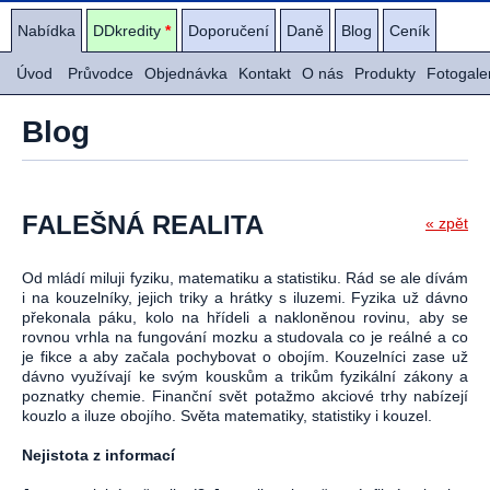
Nabídka
DDkredity
*
Doporučení
Daně
Blog
Ceník
Úvod
Průvodce
Objednávka
Kontakt
O nás
Produkty
Fotogale
Blog
FALEŠNÁ REALITA
« zpět
Od mládí miluji fyziku, matematiku a statistiku. Rád se ale dívám
i na kouzelníky, jejich triky a hrátky s iluzemi. Fyzika už dávno
překonala páku, kolo na hřídeli a nakloněnou rovinu, aby se
rovnou vrhla na fungování mozku a studovala co je reálné a co
je fikce a aby začala pochybovat o obojím. Kouzelníci zase už
dávno využívají ke svým kouskům a trikům fyzikální zákony a
poznatky chemie. Finanční svět potažmo akciové trhy nabízejí
kouzlo a iluze obojího. Světa matematiky, statistiky i kouzel.
Nejistota z informací