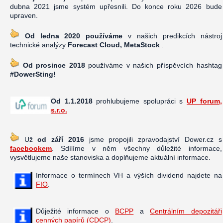
dubna 2021 jsme systém upřesnili. Do konce roku 2026 bude
upraven.
Od ledna 2020 používáme
v našich predikcích nástroj
technické analýzy
Forecast Cloud, MetaStock
.
Od prosince 2018
používáme v našich příspěvcích hashtag
#DowerSting!
Od 1.1.2018
prohlubujeme spolupráci s
UP forum,
s.r.o.
Už
od září 2016
jsme propojili zpravodajství Dower.cz s
facebookem
. Sdílíme v něm všechny důležité informace,
vysvětlujeme naše stanoviska a doplňujeme aktuální informace.
Informace o termínech VH a výších dividend najdete na
FIO
.
Důježité informace o
BCPP
a
Centrálním depozitáři
cenných papírů (CDCP)
.